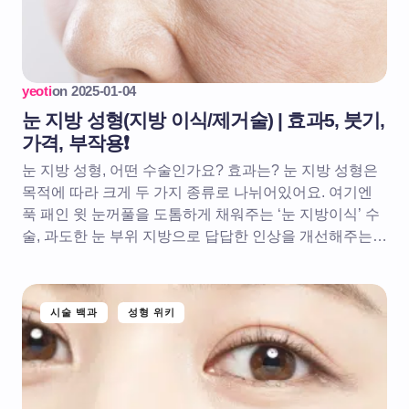
yeoti
on
2025-01-04
눈 지방 성형(지방 이식/제거술) | 효과5, 붓기,
가격, 부작용❗️
눈 지방 성형, 어떤 수술인가요? 효과는? 눈 지방 성형은
목적에 따라 크게 두 가지 종류로 나뉘어있어요. 여기엔
푹 패인 윗 눈꺼풀을 도톰하게 채워주는 ‘눈 지방이식’ 수
술, 과도한 눈 부위 지방으로 답답한 인상을 개선해주는…
시술 백과
성형 위키