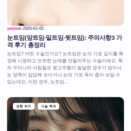
yeoti
on
2025-01-03
눈트임(앞트임∙밑트임∙뒷트임): 주의사항3 가
격 후기 총정리
눈트임? 어떤 수술인가요? 눈트임은 눈의 가로 길이를 확
장해 시원하고 또렷한 눈매를 만들어주는 수술이에요. 특
히 우리나라 사람들은 몽고주름이 발달한 경우가 많아서
눈 앞쪽이 답답해 보이거나 눈의 가로 폭이 좁아 보일 수
있는데요. 이런 경우, 눈트임…
성형 위키
시술 백과