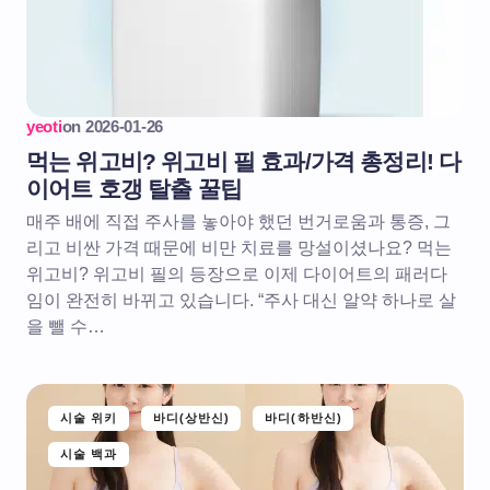
yeoti
on
2026-01-26
먹는 위고비? 위고비 필 효과/가격 총정리! 다
이어트 호갱 탈출 꿀팁
매주 배에 직접 주사를 놓아야 했던 번거로움과 통증, 그
리고 비싼 가격 때문에 비만 치료를 망설이셨나요? 먹는
위고비? 위고비 필의 등장으로 이제 다이어트의 패러다
임이 완전히 바뀌고 있습니다. “주사 대신 알약 하나로 살
을 뺄 수…
시술 위키
바디(상반신)
바디(하반신)
시술 백과