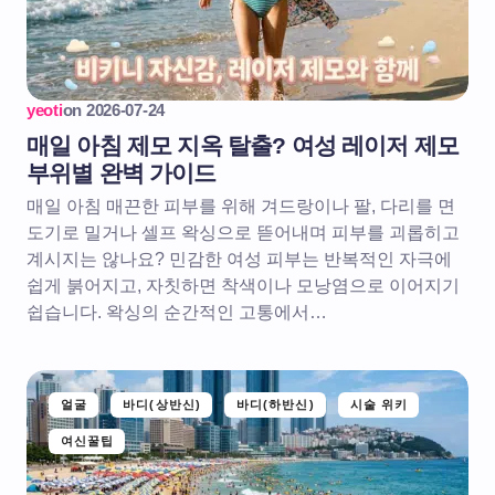
yeoti
on
2026-07-24
매일 아침 제모 지옥 탈출? 여성 레이저 제모
부위별 완벽 가이드
매일 아침 매끈한 피부를 위해 겨드랑이나 팔, 다리를 면
도기로 밀거나 셀프 왁싱으로 뜯어내며 피부를 괴롭히고
계시지는 않나요? 민감한 여성 피부는 반복적인 자극에
쉽게 붉어지고, 자칫하면 착색이나 모낭염으로 이어지기
쉽습니다. 왁싱의 순간적인 고통에서…
얼굴
바디(상반신)
바디(하반신)
시술 위키
여신꿀팁