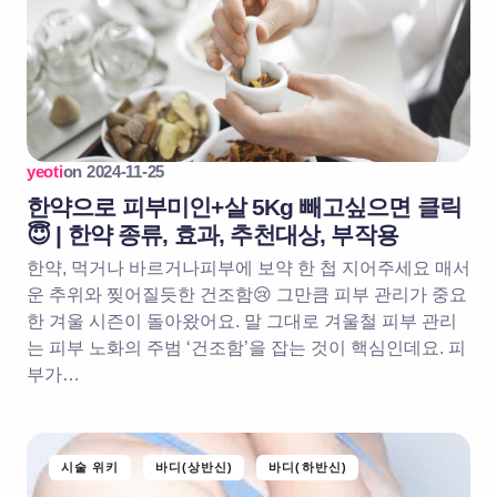
yeoti
on
2024-11-25
한약으로 피부미인+살 5Kg 빼고싶으면 클릭
😇 | 한약 종류, 효과, 추천대상, 부작용
한약, 먹거나 바르거나피부에 보약 한 첩 지어주세요 매서
운 추위와 찢어질듯한 건조함😢 그만큼 피부 관리가 중요
한 겨울 시즌이 돌아왔어요. 말 그대로 겨울철 피부 관리
는 피부 노화의 주범 ‘건조함’을 잡는 것이 핵심인데요. 피
부가…
시술 위키
바디(상반신)
바디(하반신)