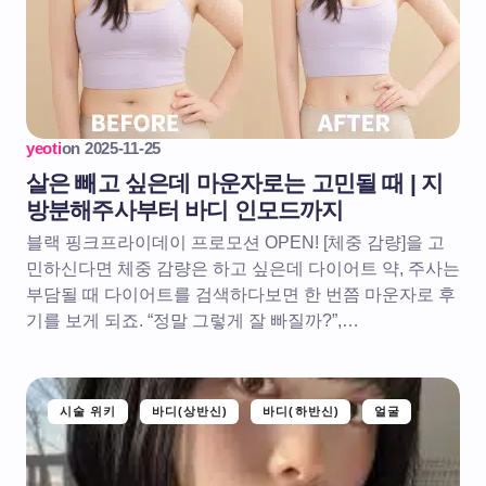
yeoti
on
2025-11-25
살은 빼고 싶은데 마운자로는 고민될 때 | 지
방분해주사부터 바디 인모드까지
블랙 핑크프라이데이 프로모션 OPEN! [체중 감량]을 고
민하신다면 체중 감량은 하고 싶은데 다이어트 약, 주사는
부담될 때 다이어트를 검색하다보면 한 번쯤 마운자로 후
기를 보게 되죠. “정말 그렇게 잘 빠질까?”,…
시술 위키
바디(상반신)
바디(하반신)
얼굴