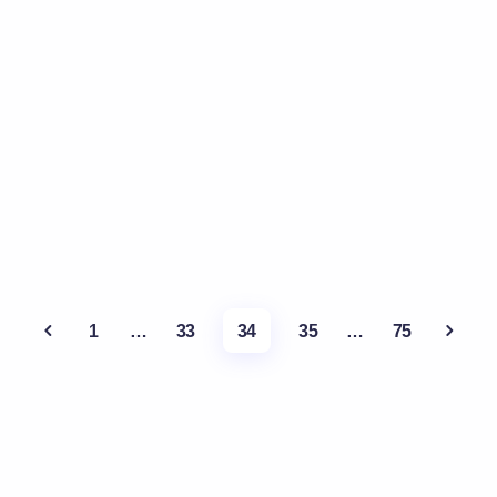
1
…
33
34
35
…
75