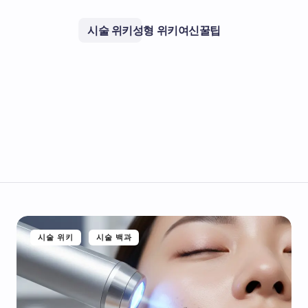
시술 위키
성형 위키
여신꿀팁
시술 위키
시술 백과