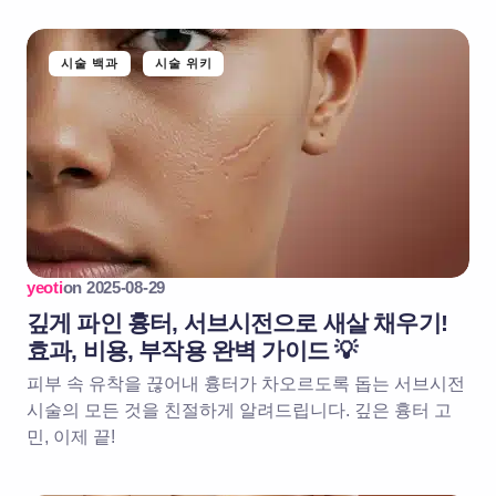
시술 백과
시술 위키
yeoti
on
2025-08-29
깊게 파인 흉터, 서브시전으로 새살 채우기!
효과, 비용, 부작용 완벽 가이드 💡
피부 속 유착을 끊어내 흉터가 차오르도록 돕는 서브시전
시술의 모든 것을 친절하게 알려드립니다. 깊은 흉터 고
민, 이제 끝!