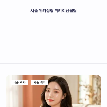
시술 위키
성형 위키
여신꿀팁
시술 백과
시술 위키