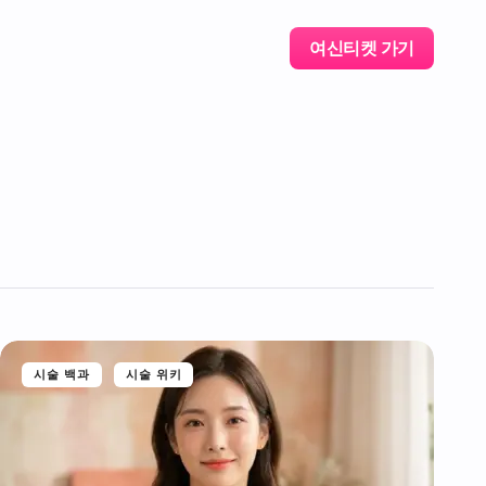
여신티켓 가기
시술 백과
시술 위키