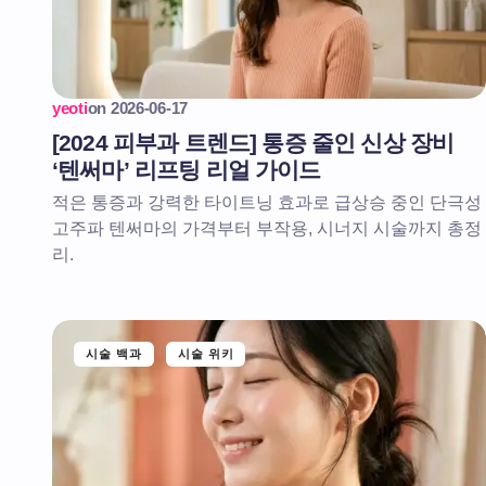
yeoti
on
2026-06-17
[2024 피부과 트렌드] 통증 줄인 신상 장비
‘텐써마’ 리프팅 리얼 가이드
적은 통증과 강력한 타이트닝 효과로 급상승 중인 단극성
고주파 텐써마의 가격부터 부작용, 시너지 시술까지 총정
리.
시술 백과
시술 위키