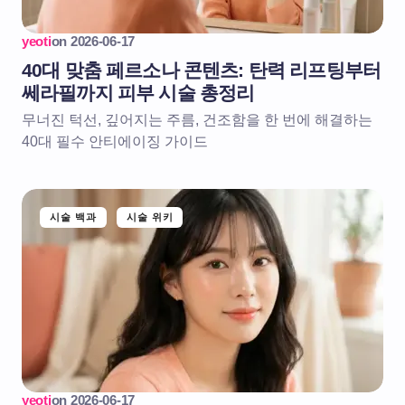
yeoti
on
2026-06-17
40대 맞춤 페르소나 콘텐츠: 탄력 리프팅부터
쎄라필까지 피부 시술 총정리
무너진 턱선, 깊어지는 주름, 건조함을 한 번에 해결하는
40대 필수 안티에이징 가이드
시술 백과
시술 위키
yeoti
on
2026-06-17