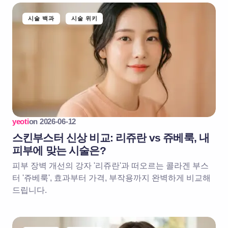
시술 백과
시술 위키
yeoti
on
2026-06-12
스킨부스터 신상 비교: 리쥬란 vs 쥬베룩, 내
피부에 맞는 시술은?
피부 장벽 개선의 강자 '리쥬란'과 떠오르는 콜라겐 부스
터 '쥬베룩', 효과부터 가격, 부작용까지 완벽하게 비교해
드립니다.