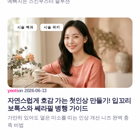
예뻐지는 스킨부스터 솔루션
시술 백과
시술 위키
yeoti
on
2026-06-13
자연스럽게 호감 가는 첫인상 만들기! 입꼬리
보톡스와 쎄라필 병행 가이드
가만히 있어도 옅은 미소를 띠는 인상 개선 니즈 완벽 충
족 비법