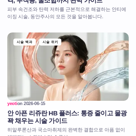
격, 부작용, 꿀조합까지 완벽 가이드
피부 속건조와 탄력 저하를 근본적으로 해결하는 안티에
이징 시술, 동안주사의 모든 것을 알아봅니다.
시술 백과
시술 위키
yeoti
on
2026-06-15
안 아픈 리쥬란 HB 플러스: 통증 줄이고 물광
꽉 채우는 시술 가이드
히알루론산과 국소마취제의 완벽한 결합으로 아픔 없이