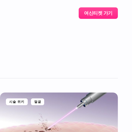
여신티켓 가기
시술 위키
얼굴