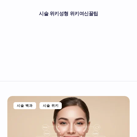
시술 위키
성형 위키
여신꿀팁
시술 백과
시술 위키