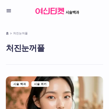
홈
처진눈꺼풀
처진눈꺼풀
시술 백과
시술 위키