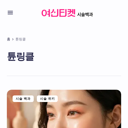
홈
튠링클
튠링클
시술 백과
시술 위키