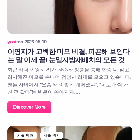
yeoti
on
2026-05-19
이영지가 고백한 미모 비결, 피곤해 보인다
는 말 이제 끝! 눈밑지방재배치의 모든 것
최근 래퍼 이영지 씨가 SNS와 방송을 통해 한층 더 맑고
화사해진 미모를 뽐내며 엄청난 화제를 모으고 있습니다.
팬들 사이에서 “요즘 왜 이렇게 예뻐졌냐”, “피로가 싹 가
신 것 같다”는 반응이 쏟아지자,…
Discover More
시술 백과
시술 위키