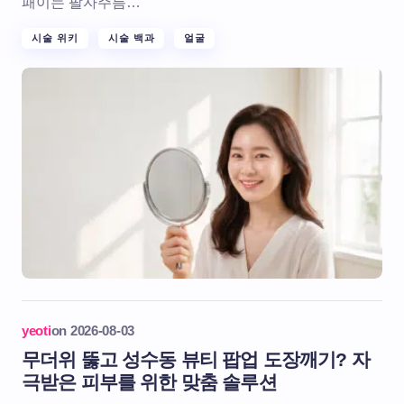
패이는 팔자주름…
시술 위키
시술 백과
얼굴
yeoti
on
2026-08-03
무더위 뚫고 성수동 뷰티 팝업 도장깨기? 자
극받은 피부를 위한 맞춤 솔루션