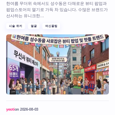
한여름 무더위 속에서도 성수동은 다채로운 뷰티 팝업과
팝업스토어의 열기로 가득 차 있습니다. 수많은 브랜드가
선사하는 유니크한…
시술 위키
얼굴
여신꿀팁
yeoti
on
2026-08-03