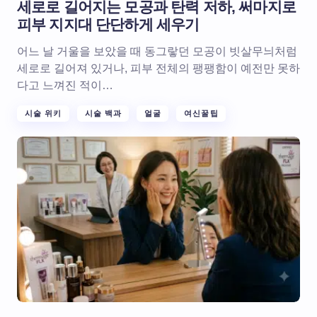
세로로 길어지는 모공과 탄력 저하, 써마지로
피부 지지대 단단하게 세우기
어느 날 거울을 보았을 때 동그랗던 모공이 빗살무늬처럼
세로로 길어져 있거나, 피부 전체의 팽팽함이 예전만 못하
다고 느껴진 적이…
시술 위키
시술 백과
얼굴
여신꿀팁