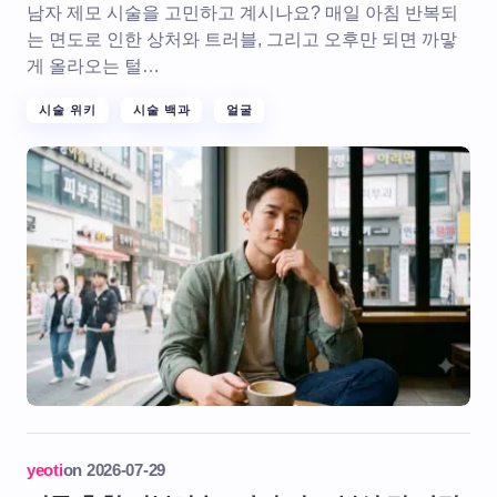
남자 제모 시술을 고민하고 계시나요? 매일 아침 반복되
는 면도로 인한 상처와 트러블, 그리고 오후만 되면 까맣
게 올라오는 털…
시술 위키
시술 백과
얼굴
yeoti
on
2026-07-29