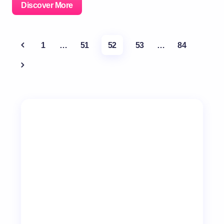
Discover More
1
…
51
52
53
…
84