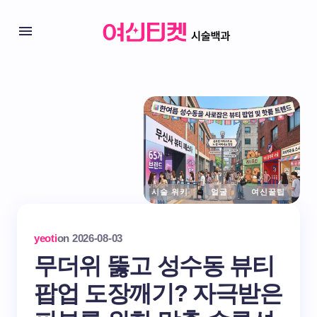
시술 위키
얼굴
여신꿀팁
yeoti
on
2026-08-03
무더위 뚫고 성수동 뷰티
팝업 도장깨기? 자극받은