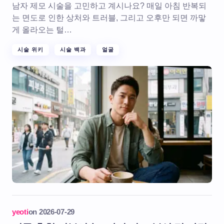
남자 제모 시술을 고민하고 계시나요? 매일 아침 반복되
는 면도로 인한 상처와 트러블, 그리고 오후만 되면 까맣
게 올라오는 털…
시술 위키
시술 백과
얼굴
yeoti
on
2026-07-29