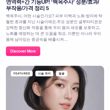
면역력+간 기능UP! ‘백옥주사’ 성분/효과/
부작용/가격 정리 5
백옥주사, 어떤 시술인가요? 피부 미백과 노화 방지에 탁
월한 효과를 지닌 시술이에요.주요 성분인 글루타티온은
강력한 항산화 작용을 통해 우리 몸의 세포를 보호하고,
노화를 예방하는 데 큰 도움을 줘요. 이뿐만 아니라 우리
몸에 남아있는 중금속을 배출시켜…
Discover More
FEATURED
시술 위키
얼굴