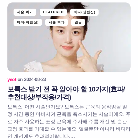
시술 위키
FEATURED
바디(상반신)
바디(하반신)
시술 백과
얼굴
yeoti
on
2024-08-23
보톡스 받기 전 꼭 알아야 할 10가지(효과/
추천대상/부작용/가격)
보톡스, 어떤 시술인가요? 보톡스는 근육의 움직임을 일
정 시간 동안 마비시켜 근육을 축소시키는 시술이에요. 주
로 자주 사용하는 표정 근육에 주사해 주름 개선 및 습관
교정 효과를 기대할 수 있는데요, 얼굴뿐만 아니라 바디라
인 개선에도 효과적이랍니다.…