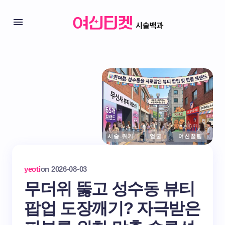
시술 위키
얼굴
여신꿀팁
yeoti
on
2026-08-03
무더위 뚫고 성수동 뷰티
팝업 도장깨기? 자극받은