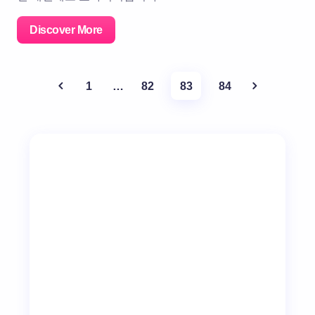
Discover More
1
…
82
83
84