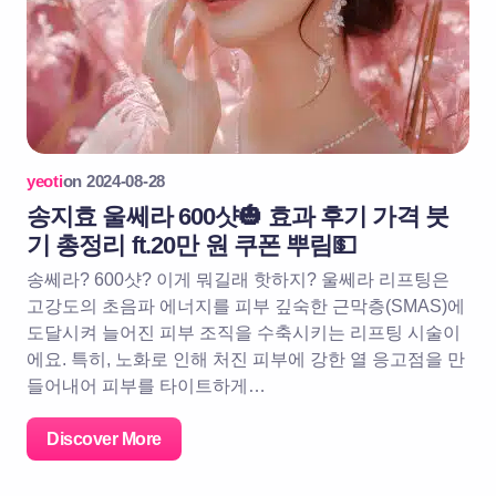
yeoti
on
2024-08-28
송지효 울쎄라 600샷🎃 효과 후기 가격 붓
기 총정리 ft.20만 원 쿠폰 뿌림💵
송쎄라? 600샷? 이게 뭐길래 핫하지? 울쎄라 리프팅은
고강도의 초음파 에너지를 피부 깊숙한 근막층(SMAS)에
도달시켜 늘어진 피부 조직을 수축시키는 리프팅 시술이
에요. 특히, 노화로 인해 처진 피부에 강한 열 응고점을 만
들어내어 피부를 타이트하게…
Discover More