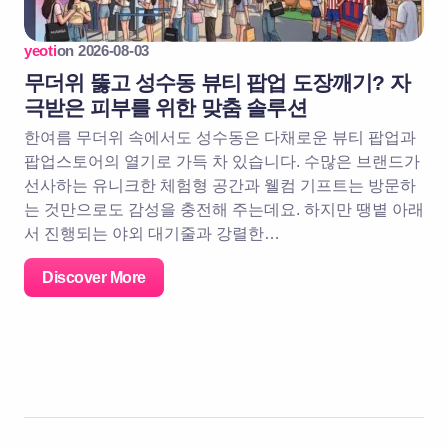
yeoti
on
2026-08-03
무더위 뚫고 성수동 뷰티 팝업 도장깨기? 자
극받은 피부를 위한 맞춤 솔루션
한여름 무더위 속에서도 성수동은 다채로운 뷰티 팝업과
팝업스토어의 열기로 가득 차 있습니다. 수많은 브랜드가
선사하는 유니크한 체험형 공간과 웰컴 기프트는 방문하
는 것만으로도 감성을 충전해 주는데요. 하지만 땡볕 아래
서 진행되는 야외 대기줄과 강렬한…
Discover More