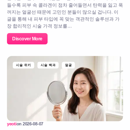
들수록 피부 속 콜라겐이 점차 줄어들면서 탄력을 잃고 푹
꺼지는 얼굴선 때문에 고민인 분들이 많으실 겁니다. 이
글을 통해 내 피부 타입에 꼭 맞는 객관적인 솔루션과 가
장 합리적인 시술 가격 정보를…
Discover More
시술 위키
시술 백과
얼굴
yeoti
on
2026-08-07