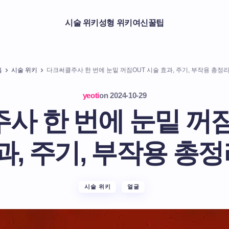
시술 위키
성형 위키
여신꿀팁
홈
시술 위키
다크써클주사 한 번에 눈밑 꺼짐OUT 시술 효과, 주기, 부작용 총정리
yeoti
on
2024-10-29
사 한 번에 눈밑 꺼짐
과, 주기, 부작용 총정
시술 위키
얼굴