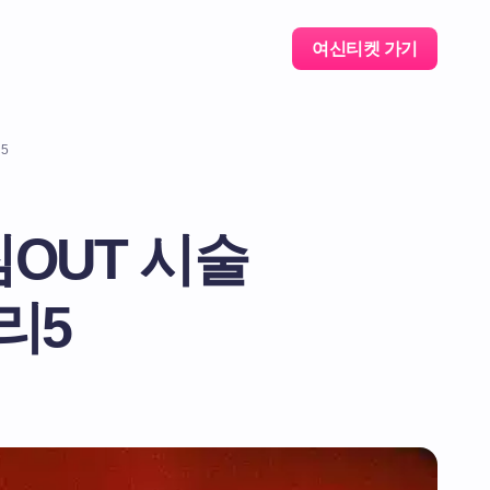
여신티켓 가기
5
OUT 시술
리5