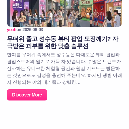
yeoti
on
2026-08-03
무더위 뚫고 성수동 뷰티 팝업 도장깨기? 자
극받은 피부를 위한 맞춤 솔루션
한여름 무더위 속에서도 성수동은 다채로운 뷰티 팝업과
팝업스토어의 열기로 가득 차 있습니다. 수많은 브랜드가
선사하는 유니크한 체험형 공간과 웰컴 기프트는 방문하
는 것만으로도 감성을 충전해 주는데요. 하지만 땡볕 아래
서 진행되는 야외 대기줄과 강렬한…
Discover More