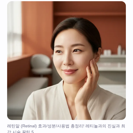
레틴알 (Retinal) 효과/성분/사용법 총정리! 레티놀과의 진실과 최
강 시술 꿀팁 5