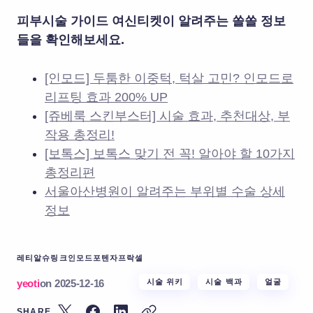
피부시술 가이드 여신티켓이 알려주는 쏠쏠 정보
들을 확인해보세요.
[인모드] 두툼한 이중턱, 턱살 고민? 인모드로
리프팅 효과 200% UP
[쥬베룩 스킨부스터] 시술 효과, 추천대상, 부
작용 총정리!
[보톡스] 보톡스 맞기 전 꼭! 알아야 할 10가지
총정리편
서울아산병원이 알려주는 부위별 수술 상세
정보
레티알
슈링크
인모드
포텐자
프락셀
yeoti
on
2025-12-16
시술 위키
시술 백과
얼굴
SHARE