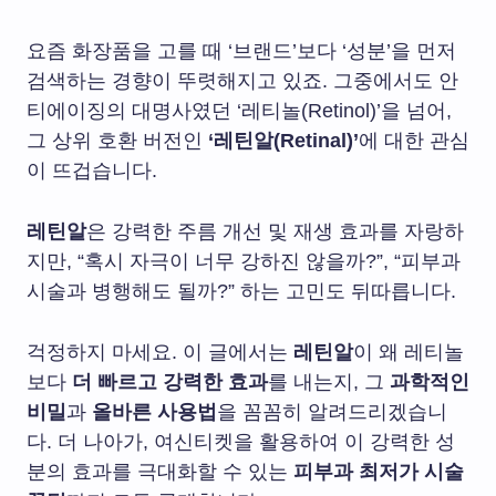
요즘 화장품을 고를 때 ‘브랜드’보다 ‘성분’을 먼저
검색하는 경향이 뚜렷해지고 있죠. 그중에서도 안
티에이징의 대명사였던 ‘레티놀(Retinol)’을 넘어,
그 상위 호환 버전인
‘레틴알(Retinal)’
에 대한 관심
이 뜨겁습니다.
레틴알
은 강력한 주름 개선 및 재생 효과를 자랑하
지만, “혹시 자극이 너무 강하진 않을까?”, “피부과
시술과 병행해도 될까?” 하는 고민도 뒤따릅니다.
걱정하지 마세요. 이 글에서는
레틴알
이 왜 레티놀
보다
더 빠르고 강력한 효과
를 내는지, 그
과학적인
비밀
과
올바른 사용법
을 꼼꼼히 알려드리겠습니
다. 더 나아가, 여신티켓을 활용하여 이 강력한 성
분의 효과를 극대화할 수 있는
피부과 최저가 시술