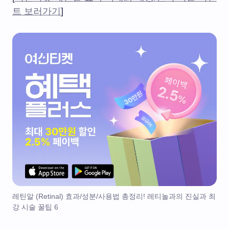
트 보러가기
]
레틴알 (Retinal) 효과/성분/사용법 총정리! 레티놀과의 진실과 최
강 시술 꿀팁 6