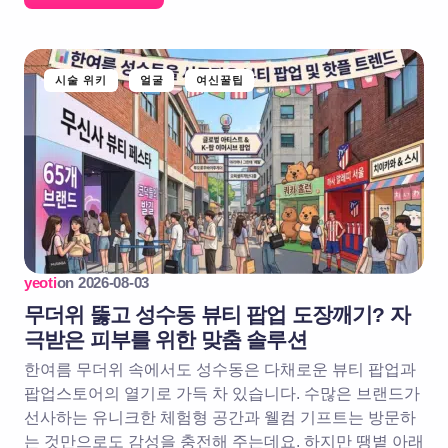
시술 위키
얼굴
여신꿀팁
yeoti
on
2026-08-03
무더위 뚫고 성수동 뷰티 팝업 도장깨기? 자
극받은 피부를 위한 맞춤 솔루션
한여름 무더위 속에서도 성수동은 다채로운 뷰티 팝업과
팝업스토어의 열기로 가득 차 있습니다. 수많은 브랜드가
선사하는 유니크한 체험형 공간과 웰컴 기프트는 방문하
는 것만으로도 감성을 충전해 주는데요. 하지만 땡볕 아래