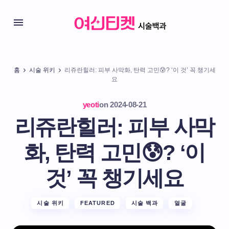
홈
시술 위키
리쥬란힐러: 피부 사막화, 탄력 고민😰? ‘이 것’ 꼭 챙기세
요
yeoti
on
2024-08-21
리쥬란힐러: 피부 사막
화, 탄력 고민😰? ‘이
것’ 꼭 챙기세요
시술 위키
FEATURED
시술 백과
얼굴