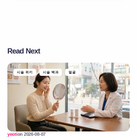
Read Next
시술 위키
시술 백과
얼굴
yeoti
on
2026-08-07