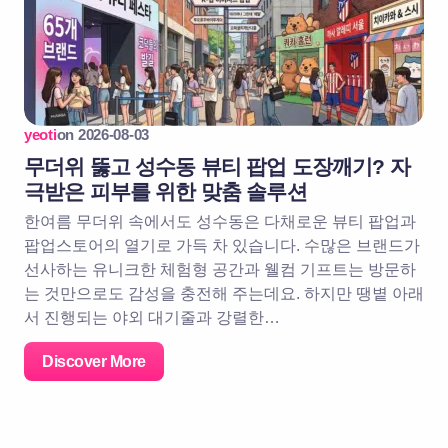
yeoti
on
2026-08-03
무더위 뚫고 성수동 뷰티 팝업 도장깨기? 자
극받은 피부를 위한 맞춤 솔루션
한여름 무더위 속에서도 성수동은 다채로운 뷰티 팝업과
팝업스토어의 열기로 가득 차 있습니다. 수많은 브랜드가
선사하는 유니크한 체험형 공간과 웰컴 기프트는 방문하
는 것만으로도 감성을 충전해 주는데요. 하지만 땡볕 아래
서 진행되는 야외 대기줄과 강렬한…
Discover More