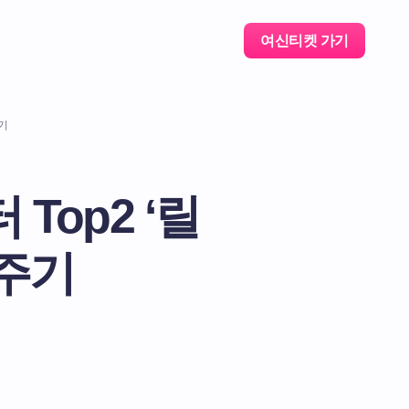
여신티켓 가기
기
Top2 ‘릴
술주기