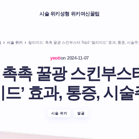
시술 위키
성형 위키
여신꿀팁
홈
시술 위키
릴리이드: 촉촉 꿀광 스킨부스터 Top2 ‘릴리이드’ 효과, 통증, 시술주
yeoti
on
2024-11-07
촉촉 꿀광 스킨부스터 
드’ 효과, 통증, 시
시술 위키
얼굴