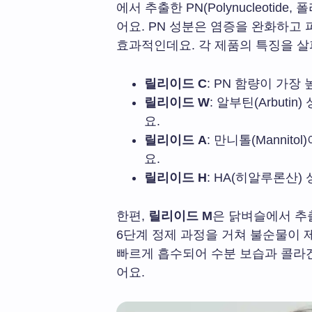
에서 추출한 PN(Polynucleoti
어요. PN 성분은 염증을 완화하고
효과적인데요. 각 제품의 특징을 살
릴리이드 C
: PN 함량이 가장
릴리이드 W
: 알부틴(Arbut
요.
릴리이드 A
: 만니톨(Manni
요.
릴리이드 H
: HA(히알루론산
한편,
릴리이드 M
은 닭벼슬에서 추
6단계 정제 과정을 거쳐 불순물이
빠르게 흡수되어 수분 보습과 콜라겐
어요.