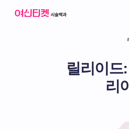
릴리이드: 
리이