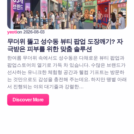
yeoti
on
2026-08-03
무더위 뚫고 성수동 뷰티 팝업 도장깨기? 자
극받은 피부를 위한 맞춤 솔루션
한여름 무더위 속에서도 성수동은 다채로운 뷰티 팝업과
팝업스토어의 열기로 가득 차 있습니다. 수많은 브랜드가
선사하는 유니크한 체험형 공간과 웰컴 기프트는 방문하
는 것만으로도 감성을 충전해 주는데요. 하지만 땡볕 아래
서 진행되는 야외 대기줄과 강렬한…
Discover More