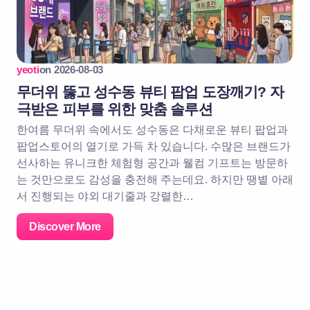
yeoti
on
2026-08-03
무더위 뚫고 성수동 뷰티 팝업 도장깨기? 자
극받은 피부를 위한 맞춤 솔루션
한여름 무더위 속에서도 성수동은 다채로운 뷰티 팝업과
팝업스토어의 열기로 가득 차 있습니다. 수많은 브랜드가
선사하는 유니크한 체험형 공간과 웰컴 기프트는 방문하
는 것만으로도 감성을 충전해 주는데요. 하지만 땡볕 아래
서 진행되는 야외 대기줄과 강렬한…
Discover More