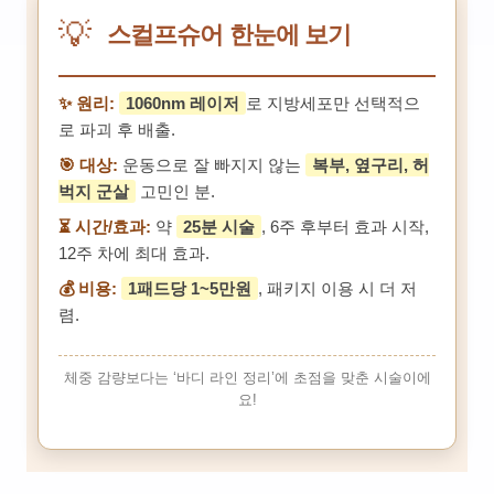
💡
스컬프슈어 한눈에 보기
✨ 원리:
1060nm 레이저
로 지방세포만 선택적으
로 파괴 후 배출.
🎯 대상:
운동으로 잘 빠지지 않는
복부, 옆구리, 허
벅지 군살
고민인 분.
⏳ 시간/효과:
약
25분 시술
, 6주 후부터 효과 시작,
12주 차에 최대 효과.
💰 비용:
1패드당 1~5만원
, 패키지 이용 시 더 저
렴.
체중 감량보다는 ‘바디 라인 정리’에 초점을 맞춘 시술이에
요!