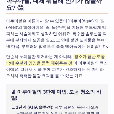
아쿠아필, 대체 뭐길래 인기가 많을까
요? 🤔
아쿠아필은 이름에서 알 수 있듯이 ‘아쿠아(Aqua)’와 ‘필
(Peel)’의 합성어예요. 즉, 물(수분)을 이용해 부드럽게 박
피하는 시술이라고 생각하면 쉬워요. 특수한 솔루션을 피
부에 분사해서 모공을 열고, 그 안에 쌓인 노폐물을 녹여
낸 다음, 부드러운 압력으로 쏙쏙 빨아들이는 원리랍니다.
단순히 노폐물만 제거하는 게 아니라,
청소가 끝난 모공
속에 수분과 영양을 듬뿍 채워주는 것
이 아쿠아필의 핵심
이에요. 그래서 시술 후에 피부가 건조해지는 게 아니라
오히려 촉촉한 물광 효과를 볼 수 있는 거죠.
🔬 아쿠아필의 3단계 마법, 모공 청소의 비
밀!
1단계 (AHA 솔루션):
피부 표면의 묵은 각질과
노폐물을 부드럽게 녹여내 모공의 문을 활짝 열