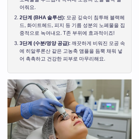
어줘요.
2단계 (BHA 솔루션):
모공 깊숙이 침투해 블랙헤
드, 화이트헤드, 피지 등 기름 성분의 노폐물을 집
중적으로 녹여내요. T존 부위에 효과적이죠!
3단계 (수분/영양 공급):
깨끗하게 비워진 모공 속
에 히알루론산 같은 고농축 앰플을 듬뿍 채워 넣
어 촉촉하고 건강한 피부로 마무리해요.