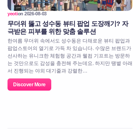
yeoti
on
2026-08-03
무더위 뚫고 성수동 뷰티 팝업 도장깨기? 자
극받은 피부를 위한 맞춤 솔루션
한여름 무더위 속에서도 성수동은 다채로운 뷰티 팝업과
팝업스토어의 열기로 가득 차 있습니다. 수많은 브랜드가
선사하는 유니크한 체험형 공간과 웰컴 기프트는 방문하
는 것만으로도 감성을 충전해 주는데요. 하지만 땡볕 아래
서 진행되는 야외 대기줄과 강렬한…
Discover More