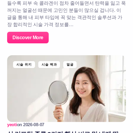
들수록 피부 속 콜라겐이 점차 줄어들면서 탄력을 잃고 푹
꺼지는 얼굴선 때문에 고민인 분들이 많으실 겁니다. 이
글을 통해 내 피부 타입에 꼭 맞는 객관적인 솔루션과 가
장 합리적인 시술 가격 정보를…
Discover More
시술 위키
시술 백과
얼굴
yeoti
on
2026-08-07