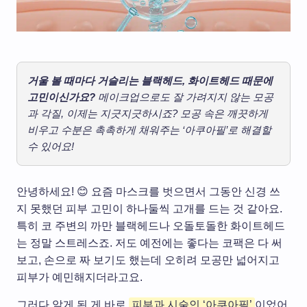
거울 볼 때마다 거슬리는 블랙헤드, 화이트헤드 때문에
고민이신가요?
메이크업으로도 잘 가려지지 않는 모공
과 각질, 이제는 지긋지긋하시죠? 모공 속은 깨끗하게
비우고 수분은 촉촉하게 채워주는 ‘아쿠아필’로 해결할
수 있어요!
안녕하세요! 😊 요즘 마스크를 벗으면서 그동안 신경 쓰
지 못했던 피부 고민이 하나둘씩 고개를 드는 것 같아요.
특히 코 주변의 까만 블랙헤드나 오돌토돌한 화이트헤드
는 정말 스트레스죠. 저도 예전에는 좋다는 코팩은 다 써
보고, 손으로 짜 보기도 했는데 오히려 모공만 넓어지고
피부가 예민해지더라고요.
그러다 알게 된 게 바로
피부과 시술인 ‘아쿠아필’
이었어