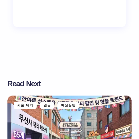
Read Next
시술 위키
얼굴
여신꿀팁