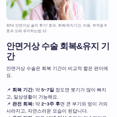
40대 안면거상 솔직 후기! 효과, 회복/유지기간, 비용, 부작용 ft.
효과 오래 유지하는법 12
안면거상 수술 회복&유지 기
간
안면거상 수술은 회복 기간이 비교적 짧은 편이에
요.
📌
회복 기간:
약
5~7일
정도면 붓기가 많이 빠지
고, 일상생활이 가능해요.
📌
완전 회복:
약
2~3주 후
면 큰 부기와 멍이 거의
사라지고, 자연스러운 모습이 된답니다.