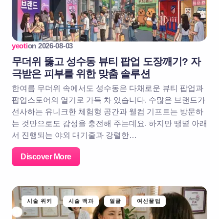
yeoti
on
2026-08-03
무더위 뚫고 성수동 뷰티 팝업 도장깨기? 자
극받은 피부를 위한 맞춤 솔루션
한여름 무더위 속에서도 성수동은 다채로운 뷰티 팝업과
팝업스토어의 열기로 가득 차 있습니다. 수많은 브랜드가
선사하는 유니크한 체험형 공간과 웰컴 기프트는 방문하
는 것만으로도 감성을 충전해 주는데요. 하지만 땡볕 아래
서 진행되는 야외 대기줄과 강렬한…
Discover More
시술 위키
시술 백과
얼굴
여신꿀팁