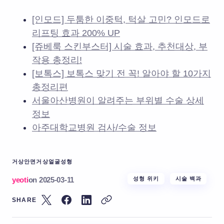
[인모드] 두툼한 이중턱, 턱살 고민? 인모드로
리프팅 효과 200% UP
[쥬베룩 스킨부스터] 시술 효과, 추천대상, 부
작용 총정리!
[보톡스] 보톡스 맞기 전 꼭! 알아야 할 10가지
총정리편
서울아산병원이 알려주는 부위별 수술 상세
정보
아주대학교병원 검사/수술 정보
거상
안면거상
얼굴성형
yeoti
on
2025-03-11
성형 위키
시술 백과
SHARE