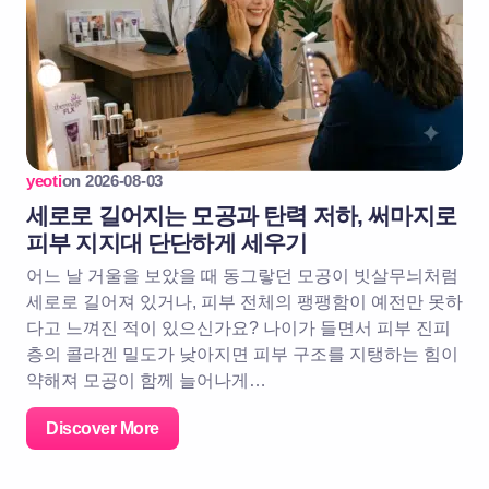
yeoti
on
2026-08-03
세로로 길어지는 모공과 탄력 저하, 써마지로
피부 지지대 단단하게 세우기
어느 날 거울을 보았을 때 동그랗던 모공이 빗살무늬처럼
세로로 길어져 있거나, 피부 전체의 팽팽함이 예전만 못하
다고 느껴진 적이 있으신가요? 나이가 들면서 피부 진피
층의 콜라겐 밀도가 낮아지면 피부 구조를 지탱하는 힘이
약해져 모공이 함께 늘어나게…
Discover More