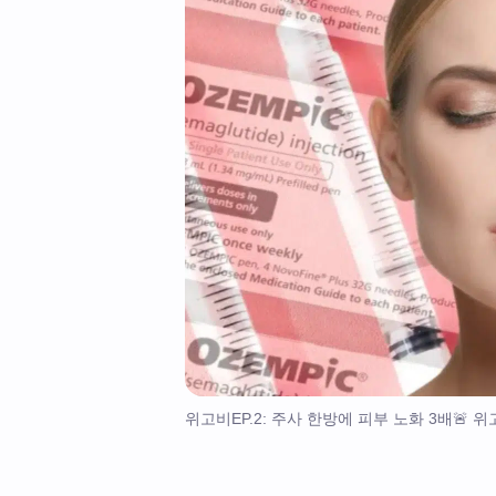
위고비EP.2: 주사 한방에 피부 노화 3배🚨 위