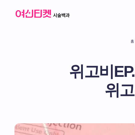
홈
위고비EP.
위고