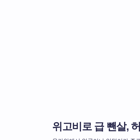
위고비로 급 뺀살, 