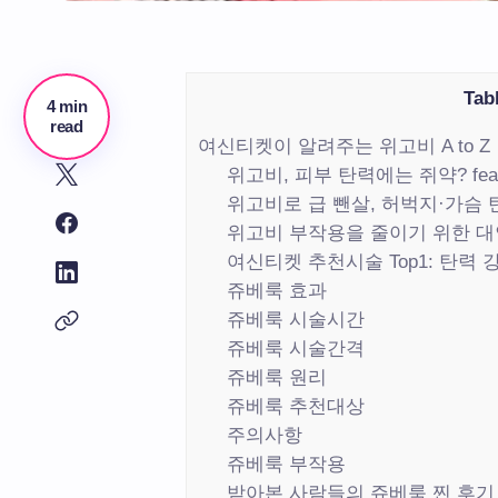
Tab
4 min
read
여신티켓이 알려주는 위고비 A to Z
위고비, 피부 탄력에는 쥐약? fea
위고비로 급 뺀살, 허벅지·가슴 
위고비 부작용을 줄이기 위한 대
여신티켓 추천시술 Top1: 탄력 
쥬베룩 효과
쥬베룩 시술시간
쥬베룩 시술간격
쥬베룩 원리
쥬베룩 추천대상
주의사항
쥬베룩 부작용
받아본 사람들의 쥬베룩 찐 후기