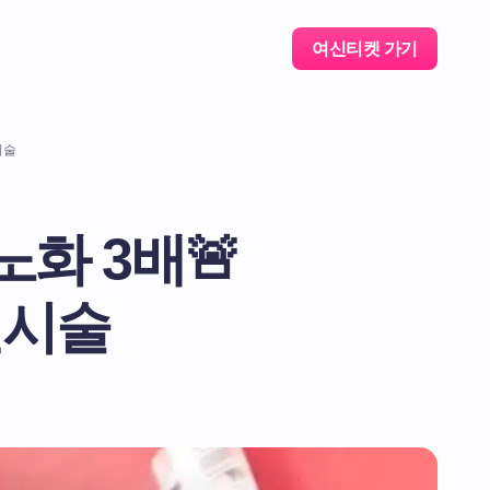
여신티켓 가기
시술
노화 3배🚨
천시술