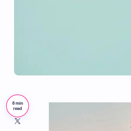
8 min
read