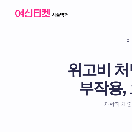
홈
위고비 처방 
부작용,
과학적 체중