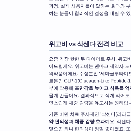
과정, 실제 사용자들이 말하는 효과와 부
하는 분들이 합리적인 결정을 내릴 수 있
위고비 vs 삭센다 전격 비교
요즘 가장 핫한 두 다이어트 주사, 위고
어드릴게요. 위고비는 덴마크 제약사 
의약품이에요. 주성분인 ‘세마글루타이드(Se
르몬인 GLP-1(Glucagon-Like Pep
부에 작용해
포만감을 높이고 식욕을 억
물게 만들어요. 결과적으로 적게 먹어도
연스럽게 체중 감량을 유도하는 원리랍
기존 비만 치료 주사제인 ‘삭센다(리라글
약 편의성
과
체중 감량 효과
예요. 삭센다
맞으면 되니 편의성이 정말 좋아졌죠. 또