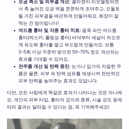
모공 축소 및 피부결 개선:
콜라겐이 리모델링되면
서 축 늘어진 모공 벽을 쫀쫀하게 조여주고, 오돌토
돌 거친 피부결을 매끈하게 만들어줘요. 화장이 잘
먹는 건 덤이랍니다!
여드름 흉터 및 각종 흉터 치료:
움푹 파인 여드름
흉터(박스카, 롤링성 흉터) 바닥부터 새살이 차오르
게 유도해 흉터를 옅고 부드럽게 만들어요. 보통
3~5회 이상 꾸준히 받으면 50~70% 정도 개선되는
효과를 기대할 수 있어요.
잔주름 개선 및 탄력 증진:
눈가나 입가의 자잘한 주
름은 물론, 피부 속 탄력 섬유를 재생시켜 전반적인
피부 탄력을 높여주는 효과도 있답니다.
다만, 모든 사람에게 똑같은 효과가 나타나는 것은 아니에
요. 개인의 피부 타입, 흉터의 깊이와 종류, 시술 강도 등에
따라 결과는 달라질 수 있다는 점, 꼭 기억해주세요!