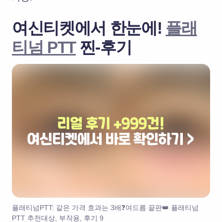
여신티켓에서 한눈에!
플래
티넘 PTT
찐-후기
플래티넘PTT: 같은 가격 효과는 3배❓여드름 끝판👑 플래티넘
PTT 추천대상, 부작용, 후기 9