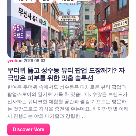
yeoti
on
2026-08-03
무더위 뚫고 성수동 뷰티 팝업 도장깨기? 자
극받은 피부를 위한 맞춤 솔루션
한여름 무더위 속에서도 성수동은 다채로운 뷰티 팝업과
팝업스토어의 열기로 가득 차 있습니다. 수많은 브랜드가
선사하는 유니크한 체험형 공간과 웰컴 기프트는 방문하
는 것만으로도 감성을 충전해 주는데요. 하지만 땡볕 아래
서 진행되는 야외 대기줄과 강렬한…
Discover More