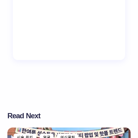
Read Next
시술 위키
얼굴
여신꿀팁