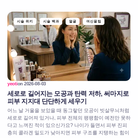
시술 위키
시술 백과
얼굴
여신꿀팁
yeoti
on
2026-08-03
세로로 길어지는 모공과 탄력 저하, 써마지로
피부 지지대 단단하게 세우기
어느 날 거울을 보았을 때 동그랗던 모공이 빗살무늬처럼
세로로 길어져 있거나, 피부 전체의 팽팽함이 예전만 못하
다고 느껴진 적이 있으신가요? 나이가 들면서 피부 진피
층의 콜라겐 밀도가 낮아지면 피부 구조를 지탱하는 힘이