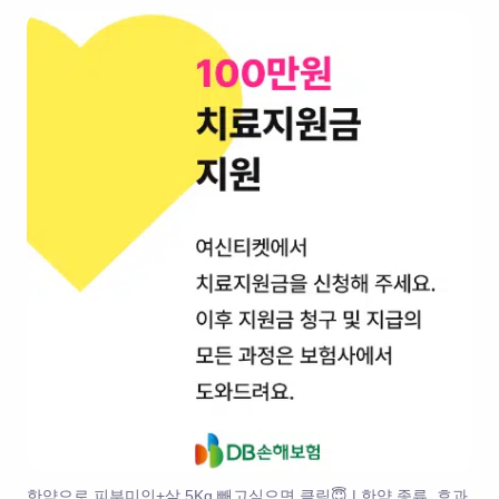
한약으로 피부미인+살 5Kg 빼고싶으면 클릭😇 | 한약 종류, 효과,