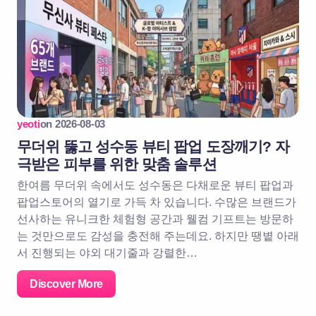
yeoti
on
2026-08-03
무더위 뚫고 성수동 뷰티 팝업 도장깨기? 자
극받은 피부를 위한 맞춤 솔루션
한여름 무더위 속에서도 성수동은 다채로운 뷰티 팝업과
팝업스토어의 열기로 가득 차 있습니다. 수많은 브랜드가
선사하는 유니크한 체험형 공간과 웰컴 기프트는 방문하
는 것만으로도 감성을 충전해 주는데요. 하지만 땡볕 아래
서 진행되는 야외 대기줄과 강렬한…
Discover More