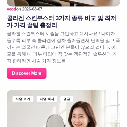
yeoti
on
2026-08-07
콜라겐 스킨부스터 3가지 종류 비교 및 최저
가 가격 꿀팁 총정리
콜라겐 스킨부스터 시술을 고민하고 계시나요? 나이가
들수록 피부 속 콜라겐이 점차 줄어들면서 탄력을 잃고 푹
꺼지는 얼굴선 때문에 고민인 분들이 많으실 겁니다. 이
글을 통해 내 피부 타입에 꼭 맞는 객관적인 솔루션과 가
장 합리적인 시술 가격 정보를…
Discover More
시술 위키
시술 백과
얼굴