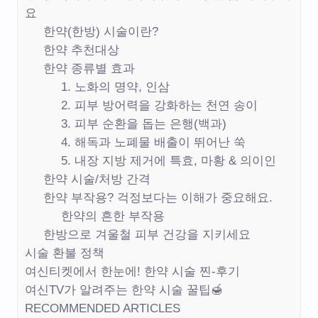
요
한약(한방) 시술이란?
한약 추천대상
한약 종류별 효과
1. 노화의 명약, 인삼
2. 피부 방어력을 강화하는 천연 송이
3. 피부 순환을 돕는 은행(백과)
4. 해독과 노폐물 배출이 뛰어난 쑥
5. 내장 지방 제거에 특효, 마황 & 의이인
한약 시술/처방 간격
한약 부작용? 걱정보다는 이해가 중요해요.
한약의 흔한 부작용
한방으로 겨울철 피부 건강을 지키세요
시술 환불 정책
여신티켓에서 한눈에! 한약 시술 찐-후기
여신TV가 알려주는 한약 시술 꿀팁🍯
RECOMMENDED ARTICLES