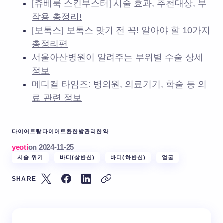
[쥬베룩 스킨부스터] 시술 효과, 추천대상, 부
작용 총정리!
[보톡스] 보톡스 맞기 전 꼭! 알아야 할 10가지
총정리편
서울아산병원이 알려주는 부위별 수술 상세
정보
메디컬 타임즈: 병의원, 의료기기, 학술 등 의
료 관련 정보
다이어트탕
다이어트환
한방관리
한약
yeoti
on
2024-11-25
시술 위키
바디(상반신)
바디(하반신)
얼굴
SHARE