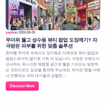
yeoti
on
2026-08-03
무더위 뚫고 성수동 뷰티 팝업 도장깨기? 자
극받은 피부를 위한 맞춤 솔루션
한여름 무더위 속에서도 성수동은 다채로운 뷰티 팝업과
팝업스토어의 열기로 가득 차 있습니다. 수많은 브랜드가
선사하는 유니크한 체험형 공간과 웰컴 기프트는 방문하
는 것만으로도 감성을 충전해 주는데요. 하지만 땡볕 아래
서 진행되는 야외 대기줄과 강렬한…
Discover More