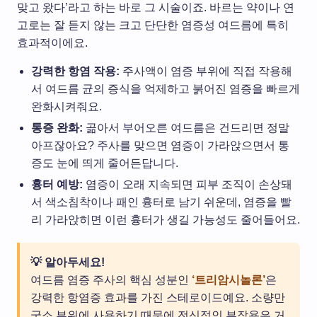
맞고 왔다’라고 하는 바로 그 시술이죠. 바르는 약이나 연
고로는 잘 듣지 않는 크고 단단한 염증성 여드름에 특히
효과적이에요.
강력한 항염 작용:
주사액이 염증 부위에 직접 작용해
서 여드름 균의 증식을 억제하고 붉어진 염증을 빠르게
완화시켜줘요.
통증 완화:
곪아서 부어오른 여드름은 건드리면 정말
아프잖아요? 주사를 맞으면 염증이 가라앉으면서 통
증도 눈에 띄게 줄어든답니다.
흉터 예방:
염증이 오래 지속되면 피부 조직이 손상돼
서 색소침착이나 패인 흉터로 남기 쉬운데, 염증을 빨
리 가라앉히면 이런 흉터가 생길 가능성도 줄어들어요.
💡 알아두세요!
여드름 염증 주사의 핵심 성분인
‘트리암시놀론’
은
강력한 항염증 효과를 가진 스테로이드예요. 소량만
국소 부위에 사용하기 때문에 전신적인 부작용은 거