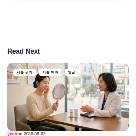
Read Next
시술 위키
시술 백과
얼굴
yeoti
on
2026-08-07