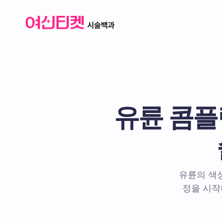
유륜 콤플
유륜의 색상
정을 시작