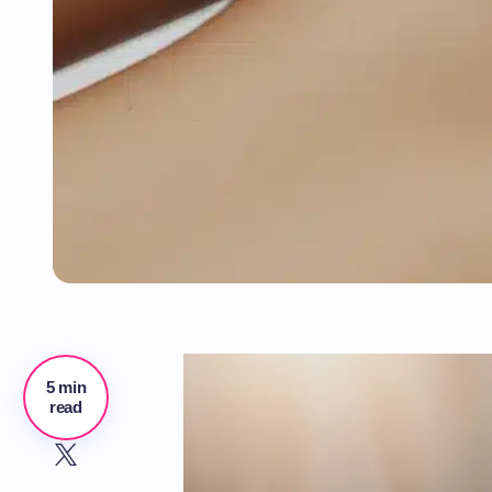
5 min
read