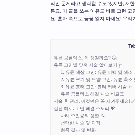
적인 문제라고 생각할 수도 있지만, 저
든요. 이 글을 쓰는 이유도 바로 그런 
요. 혼자 속으로 끙끙 앓지 마세요! 우리
Tab
유륜 콤플렉스, 왜 생길까요? 🤔
유륜 고민별 맞춤 시술 알아보기 🩺
1. 유륜 색상 고민: 유륜 미백 및 색소 
2. 유륜 크기 및 모양 고민: 유륜 축소 
3. 유륜 흉터 고민: 흉터 커버 시술 ✨
유륜 콤플렉스 해결 시술 비교표
시술 후 관리, 이것만은 꼭 지켜주세요! ✅
실전 예시: 고민 해결 스토리 💖
사례 주인공의 상황 📝
선택한 시술 및 과정
최종 결과 및 변화