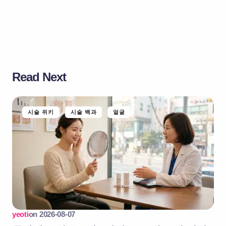
Read Next
시술 위키
시술 백과
얼굴
yeoti
on
2026-08-07