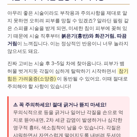
아무리 좋은 시술이라도 부작용과 주의사항을 제대로 알
지 못하면 오히려 피부를 망칠 수 있겠죠? 알라딘 필링 같
은 스피큘 시술을 받게 되면, 미세한 침이 피부에 꽂혀 있
기 때문에 시술 직후부터
붉은기(홍반)와 화끈거림, 따끔
거림
이 느껴집니다. 이는 정상적인 반응이니 너무 놀라지
않으셔도 돼요.
진짜 고비는 시술 후 3~5일 차에 찾아옵니다. 피부가 뱀
허물 벗겨지듯 각질이 심하게 탈락하기 시작하면서
참기
힘든 가려움증(소양증)
이 동반될 수 있어요. 이때 절대로
주의해야 할 사항이 있습니다!
⚠️ 꼭 주의하세요! 절대 긁거나 뜯지 마세요!
무의식적으로 등을 긁거나 일어난 각질을 손으로 억
지로 뜯어내면, 2차 세균 감염이 발생하거나 심각한
영구적 흉터, 색소침착이 남을 수 있습니다. 각질은
샤워하면서 자연스럽게 떨어지도록 내버려 두셔야