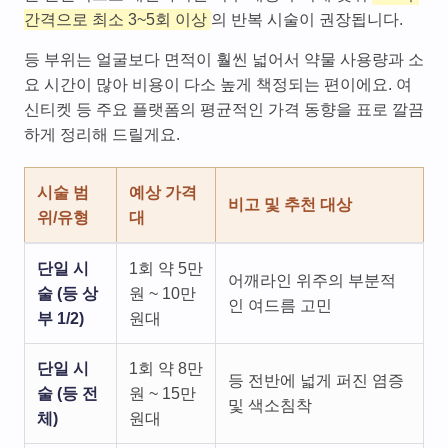
간격으로 최소 3~5회 이상
의 반복 시술이 권장됩니다.
등 부위는 얼굴보다 면적이 훨씬 넓어서 약물 사용량과 소
요 시간이 많아 비용이 다소 높게 책정되는 편이에요. 여
신티켓 등 주요 플랫폼의 평균적인 가격 동향을 표로 깔끔
하게 정리해 드릴게요.
시술 범
예상 가격
비고 및 추천 대상
위/유형
대
단일 시
1회 약 5만
어깨라인 위주의 부분적
술 (등 상
원 ~ 10만
인 여드름 고민
부 1/2)
원대
단일 시
1회 약 8만
등 전반에 넓게 퍼진 염증
술 (등 전
원 ~ 15만
및 색소침착
체)
원대