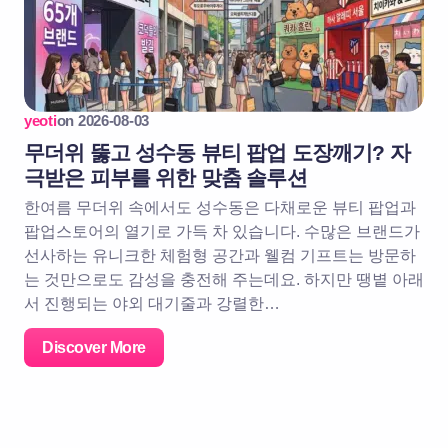
yeoti
on
2026-08-03
무더위 뚫고 성수동 뷰티 팝업 도장깨기? 자
극받은 피부를 위한 맞춤 솔루션
한여름 무더위 속에서도 성수동은 다채로운 뷰티 팝업과
팝업스토어의 열기로 가득 차 있습니다. 수많은 브랜드가
선사하는 유니크한 체험형 공간과 웰컴 기프트는 방문하
는 것만으로도 감성을 충전해 주는데요. 하지만 땡볕 아래
서 진행되는 야외 대기줄과 강렬한…
Discover More