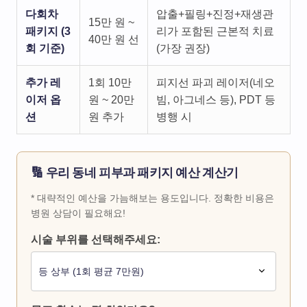
다회차
압출+필링+진정+재생관
15만 원 ~
패키지 (3
리가 포함된 근본적 치료
40만 원 선
회 기준)
(가장 권장)
추가 레
1회 10만
피지선 파괴 레이저(네오
이저 옵
원 ~ 20만
빔, 아그네스 등), PDT 등
션
원 추가
병행 시
🔢 우리 동네 피부과 패키지 예산 계산기
* 대략적인 예산을 가늠해보는 용도입니다. 정확한 비용은
병원 상담이 필요해요!
시술 부위를 선택해주세요: