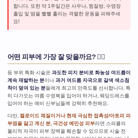
합니다. 또한 약 1주일간은 사우나, 찜질방, 수영장
출입 및 땀을 뻘뻘 흘리는 격렬한 운동을 피해주세
요!
어떤 피부에 가장 잘 맞을까요? 🙋‍♀️
등 부위 특화 시술은
과도한 피지 분비로 화농성 여드름이
계속 재발하는 분
이나
과거 여드름 자국으로 갈색 색소침
착이 덮여 있는 분
들에게 최고의 만족도를 선사합니다. 특
히 다가오는 여름 수영복을 입어야 하거나, 웨딩드레스를
입어야 하는 예비 신부님들께 강력히 추천해요.
다만,
켈로이드 체질이거나 현재 극심한 접촉성/아토피 피
부염을 앓고 계신 분, 극건성 예민성 피부
라면 스피큘의
물리적 자극이 피부 장벽을 훼손할 수 있으므로 시술 전