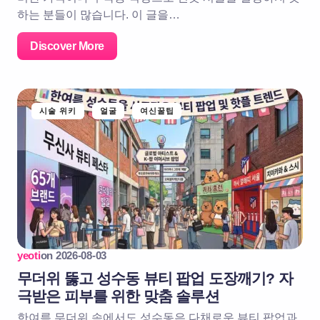
하는 분들이 많습니다. 이 글을…
Discover More
시술 위키
얼굴
여신꿀팁
yeoti
on
2026-08-03
무더위 뚫고 성수동 뷰티 팝업 도장깨기? 자
극받은 피부를 위한 맞춤 솔루션
한여름 무더위 속에서도 성수동은 다채로운 뷰티 팝업과