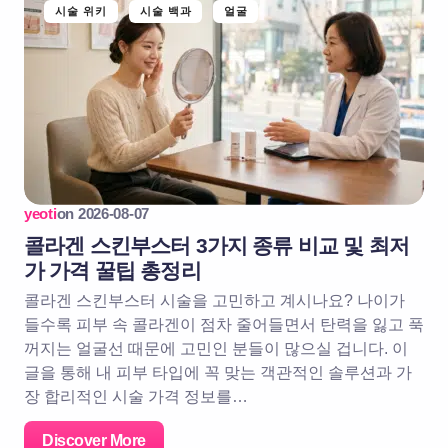
시술 위키
시술 백과
얼굴
yeoti
on
2026-08-07
콜라겐 스킨부스터 3가지 종류 비교 및 최저
가 가격 꿀팁 총정리
콜라겐 스킨부스터 시술을 고민하고 계시나요? 나이가
들수록 피부 속 콜라겐이 점차 줄어들면서 탄력을 잃고 푹
꺼지는 얼굴선 때문에 고민인 분들이 많으실 겁니다. 이
글을 통해 내 피부 타입에 꼭 맞는 객관적인 솔루션과 가
장 합리적인 시술 가격 정보를…
Discover More