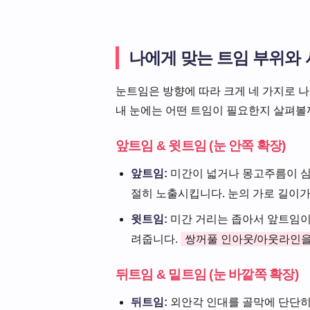
나에게 맞는 트임 부위와
눈트임은 방향에 따라 크게 네 가지로 나
내 눈에는 어떤 트임이 필요한지 살펴볼
앞트임 & 윗트임 (눈 안쪽 확장)
앞트임:
미간이 넓거나 몽고주름이 심한
절히 노출시킵니다. 눈의 가로 길이
윗트임:
미간 거리는 좁아서 앞트임이 
려줍니다.
쌍꺼풀 인아웃/아웃라인을
뒤트임 & 밑트임 (눈 바깥쪽 확장)
뒤트임:
외안각 인대를 골막에 단단히