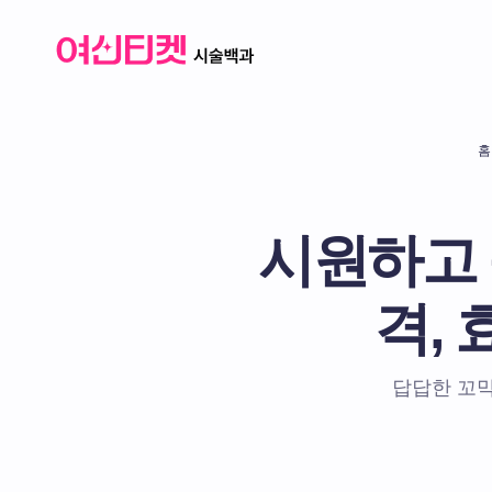
홈
시원하고 
격,
답답한 꼬막