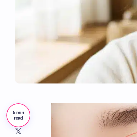
5 min
read