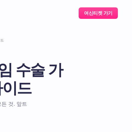
여신티켓 가기
이드
임 수술 가
가이드
든 것. 앞트