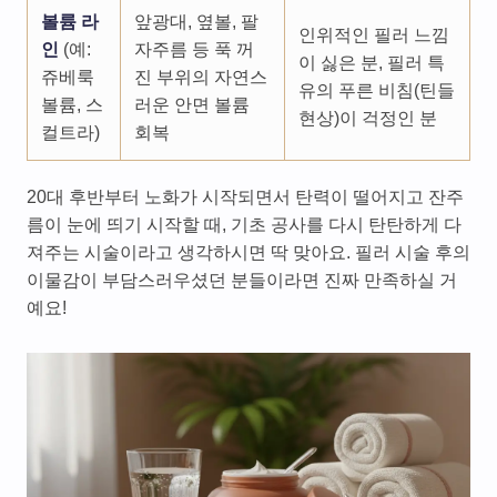
볼륨 라
앞광대, 옆볼, 팔
인위적인 필러 느낌
인
(예:
자주름 등 푹 꺼
이 싫은 분, 필러 특
쥬베룩
진 부위의 자연스
유의 푸른 비침(틴들
볼륨, 스
러운 안면 볼륨
현상)이 걱정인 분
컬트라)
회복
20대 후반부터 노화가 시작되면서 탄력이 떨어지고 잔주
름이 눈에 띄기 시작할 때, 기초 공사를 다시 탄탄하게 다
져주는 시술이라고 생각하시면 딱 맞아요. 필러 시술 후의
이물감이 부담스러우셨던 분들이라면 진짜 만족하실 거
예요!