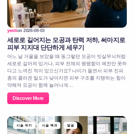
yeoti
on
2026-08-03
세로로 길어지는 모공과 탄력 저하, 써마지로
피부 지지대 단단하게 세우기
어느 날 거울을 보았을 때 동그랗던 모공이 빗살무늬처럼
세로로 길어져 있거나, 피부 전체의 팽팽함이 예전만 못하
다고 느껴진 적이 있으신가요? 나이가 들면서 피부 진피
층의 콜라겐 밀도가 낮아지면 피부 구조를 지탱하는 힘이
약해져 모공이 함께 늘어나게…
Discover More
시술 위키
시술 백과
얼굴