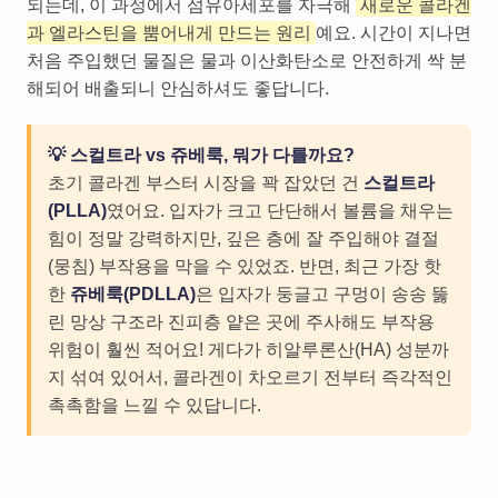
되는데, 이 과정에서 섬유아세포를 자극해
새로운 콜라겐
과 엘라스틴을 뿜어내게 만드는 원리
예요. 시간이 지나면
처음 주입했던 물질은 물과 이산화탄소로 안전하게 싹 분
해되어 배출되니 안심하셔도 좋답니다.
💡 스컬트라 vs 쥬베룩, 뭐가 다를까요?
초기 콜라겐 부스터 시장을 꽉 잡았던 건
스컬트라
(PLLA)
였어요. 입자가 크고 단단해서 볼륨을 채우는
힘이 정말 강력하지만, 깊은 층에 잘 주입해야 결절
(뭉침) 부작용을 막을 수 있었죠. 반면, 최근 가장 핫
한
쥬베룩(PDLLA)
은 입자가 둥글고 구멍이 송송 뚫
린 망상 구조라 진피층 얕은 곳에 주사해도 부작용
위험이 훨씬 적어요! 게다가 히알루론산(HA) 성분까
지 섞여 있어서, 콜라겐이 차오르기 전부터 즉각적인
촉촉함을 느낄 수 있답니다.