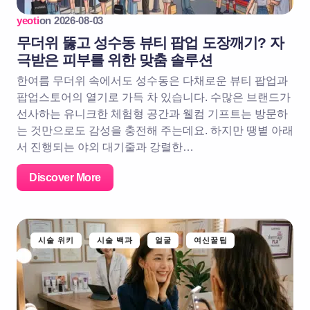
yeoti
on
2026-08-03
무더위 뚫고 성수동 뷰티 팝업 도장깨기? 자
극받은 피부를 위한 맞춤 솔루션
한여름 무더위 속에서도 성수동은 다채로운 뷰티 팝업과
팝업스토어의 열기로 가득 차 있습니다. 수많은 브랜드가
선사하는 유니크한 체험형 공간과 웰컴 기프트는 방문하
는 것만으로도 감성을 충전해 주는데요. 하지만 땡볕 아래
서 진행되는 야외 대기줄과 강렬한…
Discover More
시술 위키
시술 백과
얼굴
여신꿀팁