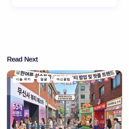
Read Next
시술 위키
얼굴
여신꿀팁