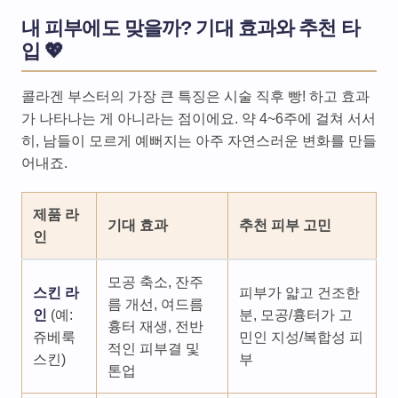
내 피부에도 맞을까? 기대 효과와 추천 타
입 💖
콜라겐 부스터의 가장 큰 특징은 시술 직후 빵! 하고 효과
가 나타나는 게 아니라는 점이에요. 약 4~6주에 걸쳐 서서
히, 남들이 모르게 예뻐지는 아주 자연스러운 변화를 만들
어내죠.
제품 라
기대 효과
추천 피부 고민
인
모공 축소, 잔주
스킨 라
피부가 얇고 건조한
름 개선, 여드름
인
(예:
분, 모공/흉터가 고
흉터 재생, 전반
쥬베룩
민인 지성/복합성 피
적인 피부결 및
스킨)
부
톤업