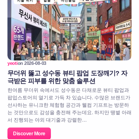
시술 위키
얼굴
여신꿀팁
yeoti
on
2026-08-03
무더위 뚫고 성수동 뷰티 팝업 도장깨기? 자
극받은 피부를 위한 맞춤 솔루션
한여름 무더위 속에서도 성수동은 다채로운 뷰티 팝업과
팝업스토어의 열기로 가득 차 있습니다. 수많은 브랜드가
선사하는 유니크한 체험형 공간과 웰컴 기프트는 방문하
는 것만으로도 감성을 충전해 주는데요. 하지만 땡볕 아래
서 진행되는 야외 대기줄과 강렬한…
Discover More