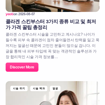
yeoti
on
2026-08-07
콜라겐 스킨부스터 3가지 종류 비교 및 최저
가 가격 꿀팁 총정리
콜라겐 스킨부스터 시술을 고민하고 계시나요? 나이가
들수록 피부 속 콜라겐이 점차 줄어들면서 탄력을 잃고 푹
꺼지는 얼굴선 때문에 고민인 분들이 많으실 겁니다. 이
글을 통해 내 피부 타입에 꼭 맞는 객관적인 솔루션과 가
장 합리적인 시술 가격 정보를…
Discover More
시술 위키
시술 백과
얼굴