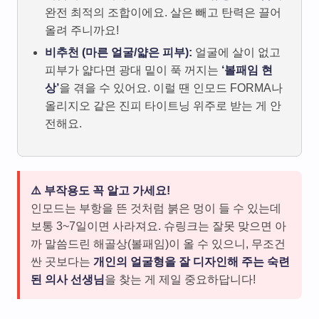
완전 최적의 조합이에요. 살은 빼고 탄력은 끌어
올려 주니까요!
비추천 (마른 얼굴/얇은 피부):
얼굴에 살이 없고
피부가 얇다면 광대 밑이 푹 꺼지는
‘볼패임 현
상’
을 겪을 수 있어요. 이럴 땐 인모드 FORMA나
올리지오 같은 진피 타이트닝 위주로 받는 게 안
전해요.
⚠️ 부작용도 꼭 알고 가세요!
인모드는 부항을 뜬 것처럼 붉은 멍이 들 수 있는데
보통 3~7일이면 사라져요. 슈링크는 잘못 맞으면 아
까 말씀드린 해골상(볼패임)이 올 수 있으니, 무조건
싼 곳보다는
개인의 얼굴형을 잘 디자인해 주는 숙련
된 의사 선생님
을 찾는 게 제일 중요하답니다!