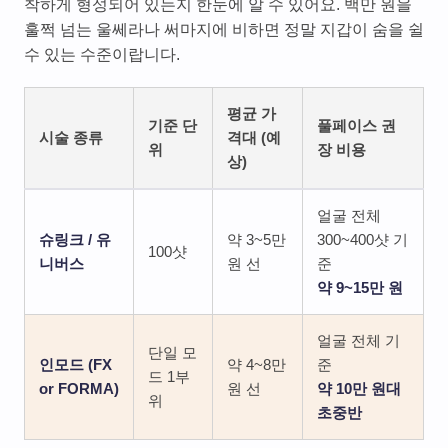
착하게 형성되어 있는지 한눈에 알 수 있어요. 백만 원을
훌쩍 넘는 울쎄라나 써마지에 비하면 정말 지갑이 숨을 쉴
수 있는 수준이랍니다.
평균 가
기준 단
풀페이스 권
시술 종류
격대 (예
위
장 비용
상)
얼굴 전체
슈링크 / 유
약 3~5만
300~400샷 기
100샷
니버스
원 선
준
약 9~15만 원
얼굴 전체 기
단일 모
인모드 (FX
약 4~8만
준
드 1부
or FORMA)
원 선
약 10만 원대
위
초중반