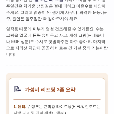
주일간은 차가운 냉찜질은 절대 피하고 미온수로 세안해
주세요. 그리고 염증이 안 생기게 사우나, 과격한 운동, 음
주, 흡연은 일주일만 꾹 참아주셔야 해요.
열작용 때문에 피부가 엄청 건조해질 수 있거든요. 수분
크림을 얼굴에 듬뿍 얹어두고 자고, 재생 크림(판테놀이
나 EGF 성분)도 수시로 덧발라주면 아주 좋아요. 마지막
으로 자외선 차단제 꼼꼼히 바르는 건 기본 중의 기본이랍
니다!
📝
가성비 리프팅 3줄 요약
1. 원리:
슈링크는 근막층 타이트닝(HIFU), 인모드는
지방 파괴 및 진피 재생(고주파).