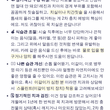
면 절대 안 돼요! 레진과 치아의 경계 부위를 포함해서
꼼꼼하게 칫솔질하고,
치실이나 치간칫솔
을 사용해서
틈새의 플라그를 제거하는 게 2차 충치 예방의 핵심이
에요. 저도 귀찮아도 꼭 치실은 쓴답니다!
🍎 식습관 조절:
시술 직후에는 너무 단단하거나 끈적
이는 음식(얼음, 캐러멜, 엿 등)은 잠시 피하는 게 좋아
요. 그리고 위에서 말씀드린 것처럼 변색을 유발하는
커피, 카레 같은 음식을 드신 후에는 바로
물로 입을 헹
구거나 양치
를 해주시면 도움이 된답니다.
🙅‍♀️ 나쁜 습관 개선:
손톱 물어뜯기, 이갈이, 이로 병뚜
껑 따기 등은 레진뿐만 아니라 멀쩡한 자연치아에도 안
좋은 영향을 줄 수 있어요. 이런 습관은 꼭 고치시는 게
좋아요. 혹시
이갈이가 심한 분
이라면 치과와 상담해
서
스플린트(이갈이 방지 장치) 착용
을 고려해보세요!
🗓️ 정기적인 치과 검진:
이건 정말 강조하고 싶어요! 6
개월에서 1년에 한 번씩은 꼭 치과에 방문해서 레진 충
전물의 상태(혹시 깨지거나 마모되진 않았는지, 2차 충