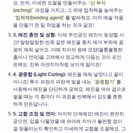
요. 먼저, 미세한 요철을 만들어주는
‘산 부식
(etching)’
과정을 거치고, 그 위에 접착력을 높여주는
‘접착제(bonding agent)’
를 발라줘요. 마치 예술 작품
을 만들기 전 밑 작업을 하는 것과 같죠!
3. 레진 충전 및 성형:
이제 주인공인 레진이 등장할 시
간! 말랑말랑한 반죽 같은 레진을 충치 제거 부위에 꼼
꼼히 채워 넣어요. 이때 치아의 원래 모양(울퉁불퉁한
홈이나 언덕)을 고려해서 정교하게 다듬는 것이 포인
트예요. 진짜 자연치아처럼 보이게 말이죠!
4. 광중합 (Light Curing):
레진을 채워 넣었다고 끝이
아니죠! 특수 파장의 파란색 빛을 내는
‘광중합기’
를
사용해서 레진을 단단하게 굳혀요. 레진을 여러 겹으로
쌓을 때는 각 층마다 이 과정을 반복해서 강도를 튼튼
하게 만든답니다.
5. 교합 조정 및 연마:
마지막 단계예요! 레진이 완전히
굳으면, 입을 다물었을 때 위아래 치아가 불편함 없이
잘 맞물리는지 확인하고 미세하게 교합을 조절해요. 그