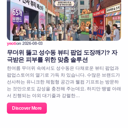
yeoti
on
2026-08-03
무더위 뚫고 성수동 뷰티 팝업 도장깨기? 자
극받은 피부를 위한 맞춤 솔루션
한여름 무더위 속에서도 성수동은 다채로운 뷰티 팝업과
팝업스토어의 열기로 가득 차 있습니다. 수많은 브랜드가
선사하는 유니크한 체험형 공간과 웰컴 기프트는 방문하
는 것만으로도 감성을 충전해 주는데요. 하지만 땡볕 아래
서 진행되는 야외 대기줄과 강렬한…
Discover More