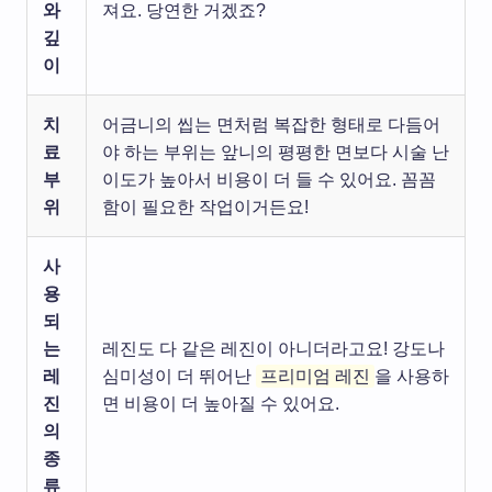
와
져요. 당연한 거겠죠?
깊
이
치
어금니의 씹는 면처럼 복잡한 형태로 다듬어
료
야 하는 부위는 앞니의 평평한 면보다 시술 난
부
이도가 높아서 비용이 더 들 수 있어요. 꼼꼼
위
함이 필요한 작업이거든요!
사
용
되
는
레진도 다 같은 레진이 아니더라고요! 강도나
레
심미성이 더 뛰어난
프리미엄 레진
을 사용하
진
면 비용이 더 높아질 수 있어요.
의
종
류