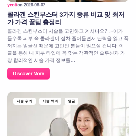
yeoti
on
2026-08-07
콜라겐 스킨부스터 3가지 종류 비교 및 최저
가 가격 꿀팁 총정리
콜라겐 스킨부스터 시술을 고민하고 계시나요? 나이가
들수록 피부 속 콜라겐이 점차 줄어들면서 탄력을 잃고 푹
꺼지는 얼굴선 때문에 고민인 분들이 많으실 겁니다. 이
글을 통해 내 피부 타입에 꼭 맞는 객관적인 솔루션과 가
장 합리적인 시술 가격 정보를…
Discover More
시술 위키
시술 백과
얼굴