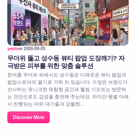
yeoti
on
2026-08-03
무더위 뚫고 성수동 뷰티 팝업 도장깨기? 자
극받은 피부를 위한 맞춤 솔루션
한여름 무더위 속에서도 성수동은 다채로운 뷰티 팝업과
팝업스토어의 열기로 가득 차 있습니다. 수많은 브랜드가
선사하는 유니크한 체험형 공간과 웰컴 기프트는 방문하
는 것만으로도 감성을 충전해 주는데요. 하지만 땡볕 아래
서 진행되는 야외 대기줄과 강렬한…
Discover More