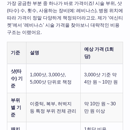
가장 궁금한 부분 중 하나가 바로 가격이죠! 시술 부위, 샷
(타수) 수, 횟수, 사용하는 장비(예: 레비나스), 병원 위치에
따라 가격이 정말 다양하게 책정되더라고요. 제가 ‘여신티
켓’에서 ‘레비나스’ 시술 가격을 찾아보니 대략적인 비용
구조는 이랬어요.
예상 가격 (1회
기준
설명
당)
샷(타
1,000샷, 3,000샷,
3,000샷 기준 약
수) 기
5,000샷 단위로 책정
4만 원 ~ 10만 원
준
부위
이중턱, 복부, 허벅지
약 10만 원 ~ 30
별 기
등 특정 부위 전체 관리
만 원 이상
준
패키
1회당 비용