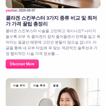
yeoti
on
2026-08-07
콜라겐 스킨부스터 3가지 종류 비교 및 최저
가 가격 꿀팁 총정리
콜라겐 스킨부스터 시술을 고민하고 계시나요? 나이가
들수록 피부 속 콜라겐이 점차 줄어들면서 탄력을 잃고 푹
꺼지는 얼굴선 때문에 고민인 분들이 많으실 겁니다. 이
글을 통해 내 피부 타입에 꼭 맞는 객관적인 솔루션과 가
장 합리적인 시술 가격 정보를…
Discover More
시술 위키
시술 백과
얼굴