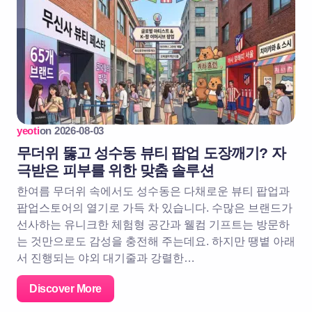
yeoti
on
2026-08-03
무더위 뚫고 성수동 뷰티 팝업 도장깨기? 자
극받은 피부를 위한 맞춤 솔루션
한여름 무더위 속에서도 성수동은 다채로운 뷰티 팝업과
팝업스토어의 열기로 가득 차 있습니다. 수많은 브랜드가
선사하는 유니크한 체험형 공간과 웰컴 기프트는 방문하
는 것만으로도 감성을 충전해 주는데요. 하지만 땡볕 아래
서 진행되는 야외 대기줄과 강렬한…
Discover More