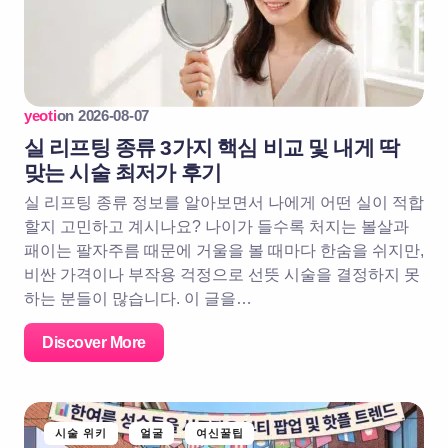
yeoti
on
2026-08-07
실 리프팅 종류 3가지 핵심 비교 및 내게 딱
맞는 시술 최저가 후기
실 리프팅 종류 정보를 알아보면서 나에게 어떤 실이 적합
할지 고민하고 계시나요? 나이가 들수록 처지는 볼살과
패이는 팔자주름 때문에 거울을 볼 때마다 한숨을 쉬지만,
비싼 가격이나 부작용 걱정으로 선뜻 시술을 결정하지 못
하는 분들이 많습니다. 이 글을…
Discover More
시술 위키
얼굴
여신꿀팁