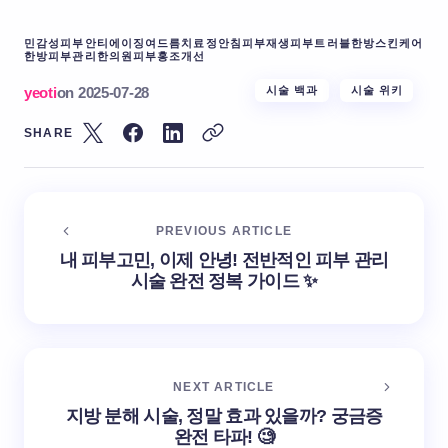
민감성피부
안티에이징
여드름치료
정안침
피부재생
피부트러블
한방스킨케어
한방피부관리
한의원피부
홍조개선
yeoti
on
2025-07-28
시술 백과
시술 위키
SHARE
PREVIOUS ARTICLE
내 피부고민, 이제 안녕! 전반적인 피부 관리
시술 완전 정복 가이드 ✨
NEXT ARTICLE
지방 분해 시술, 정말 효과 있을까? 궁금증
완전 타파! 🧐