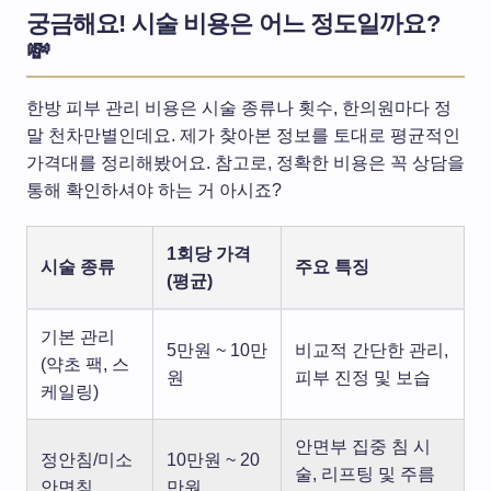
궁금해요! 시술 비용은 어느 정도일까요?
💸
한방 피부 관리 비용은 시술 종류나 횟수, 한의원마다 정
말 천차만별인데요. 제가 찾아본 정보를 토대로 평균적인
가격대를 정리해봤어요. 참고로, 정확한 비용은 꼭 상담을
통해 확인하셔야 하는 거 아시죠?
1회당 가격
시술 종류
주요 특징
(평균)
기본 관리
5만원 ~ 10만
비교적 간단한 관리,
(약초 팩, 스
원
피부 진정 및 보습
케일링)
안면부 집중 침 시
정안침/미소
10만원 ~ 20
술, 리프팅 및 주름
안면침
만원