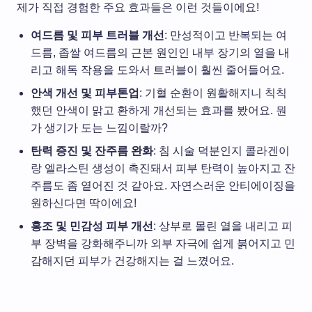
제가 직접 경험한 주요 효과들은 이런 것들이에요!
여드름 및 피부 트러블 개선
: 만성적이고 반복되는 여
드름, 좁쌀 여드름의 근본 원인인 내부 장기의 열을 내
리고 해독 작용을 도와서 트러블이 훨씬 줄어들어요.
안색 개선 및 피부톤업
: 기혈 순환이 원활해지니 칙칙
했던 안색이 맑고 환하게 개선되는 효과를 봤어요. 뭔
가 생기가 도는 느낌이랄까?
탄력 증진 및 잔주름 완화
: 침 시술 덕분인지 콜라겐이
랑 엘라스틴 생성이 촉진돼서 피부 탄력이 높아지고 잔
주름도 좀 옅어진 것 같아요. 자연스러운 안티에이징을
원하신다면 딱이에요!
홍조 및 민감성 피부 개선
: 상부로 몰린 열을 내리고 피
부 장벽을 강화해주니까 외부 자극에 쉽게 붉어지고 민
감해지던 피부가 건강해지는 걸 느꼈어요.