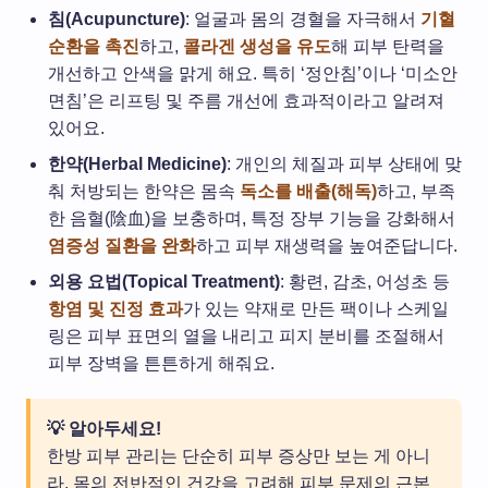
침(Acupuncture)
: 얼굴과 몸의 경혈을 자극해서
기혈
순환을 촉진
하고,
콜라겐 생성을 유도
해 피부 탄력을
개선하고 안색을 맑게 해요. 특히 ‘정안침’이나 ‘미소안
면침’은 리프팅 및 주름 개선에 효과적이라고 알려져
있어요.
한약(Herbal Medicine)
: 개인의 체질과 피부 상태에 맞
춰 처방되는 한약은 몸속
독소를 배출(해독)
하고, 부족
한 음혈(陰血)을 보충하며, 특정 장부 기능을 강화해서
염증성 질환을 완화
하고 피부 재생력을 높여준답니다.
외용 요법(Topical Treatment)
: 황련, 감초, 어성초 등
항염 및 진정 효과
가 있는 약재로 만든 팩이나 스케일
링은 피부 표면의 열을 내리고 피지 분비를 조절해서
피부 장벽을 튼튼하게 해줘요.
💡 알아두세요!
한방 피부 관리는 단순히 피부 증상만 보는 게 아니
라, 몸의 전반적인 건강을 고려해 피부 문제의 근본