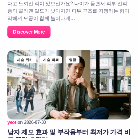
다고 느껴진 적이 있으신가요? 나이가 들면서 피부 진피
층의 콜라겐 밀도가 낮아지면 피부 구조를 지탱하는 힘이
약해져 모공이 함께 늘어나게…
Discover More
시술 위키
시술 백과
얼굴
yeoti
on
2026-07-30
남자 제모 효과 및 부작용부터 최저가 가격 비