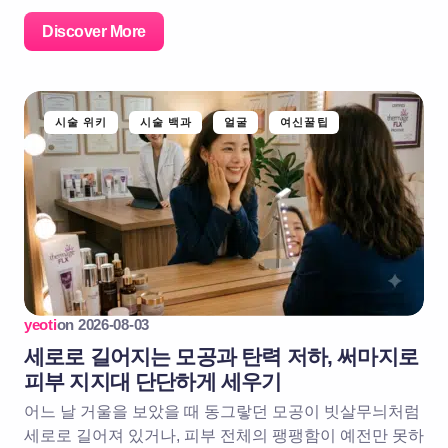
Discover More
시술 위키
시술 백과
얼굴
여신꿀팁
yeoti
on
2026-08-03
세로로 길어지는 모공과 탄력 저하, 써마지로
피부 지지대 단단하게 세우기
어느 날 거울을 보았을 때 동그랗던 모공이 빗살무늬처럼
세로로 길어져 있거나, 피부 전체의 팽팽함이 예전만 못하