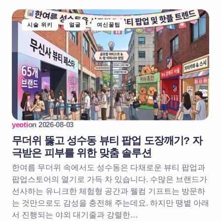
시술 위키
얼굴
여신꿀팁
yeoti
on
2026-08-03
무더위 뚫고 성수동 뷰티 팝업 도장깨기? 자
극받은 피부를 위한 맞춤 솔루션
한여름 무더위 속에서도 성수동은 다채로운 뷰티 팝업과
팝업스토어의 열기로 가득 차 있습니다. 수많은 브랜드가
선사하는 유니크한 체험형 공간과 웰컴 기프트는 방문하
는 것만으로도 감성을 충전해 주는데요. 하지만 땡볕 아래
서 진행되는 야외 대기줄과 강렬한…