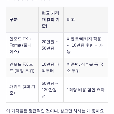
평균 가격
구분
대 (1회 기
비고
준)
인모드 FX +
이벤트/패키지 적용
20만원 ~
Forma (풀페
시 10만원 후반대 가
50만원
이스)
능
인모드 FX 모
10만원 내
이중턱, 심부볼 등 국
드 (특정 부위)
외부터
소 부위
60만원 ~
패키지 (3회 기
120만원
1회당 비용 할인 효과
준)
선
이 가격들은 평균적인 것이니, 참고만 하시는 게 좋아요.