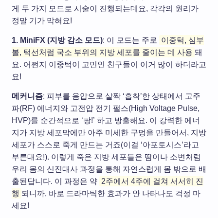
게 두 가지 모드로 시술이 진행되는데요, 각각의 원리가
정말 기가 막혀요!
1. MiniFX (지방 감소 모드)
: 이 모드는 주로
이중턱, 심부
볼, 턱선처럼 국소 부위의 지방 세포를 줄이는 데 사용
돼
요. 어쩐지 이중턱이 고민인 친구들이 이거 많이 하더라고
요!
메커니즘
: 피부를 음압으로 살짝 ‘흡착’한 상태에서 고주
파(RF) 에너지와 고전압 전기 펄스(High Voltage Pulse,
HVP)를 순간적으로 ‘팡!’ 하고 방출해요. 이 강력한 에너
지가 지방 세포막에만 아주 미세한 구멍을 만들어서, 지방
세포가 스스로 죽게 만드는 거죠(이걸 ‘아포토시스’라고
부른대요!). 이렇게 죽은 지방 세포들은 땀이나 소변처럼
우리 몸의 신진대사 과정을 통해 자연스럽게 몸 밖으로 배
출된답니다. 이 과정은 약
2주에서 4주에 걸쳐 서서히 진
행
되니까, 바로 드라마틱한 효과가 안 나타나도 걱정 마
세요!