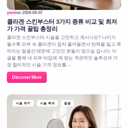
yeoti
on
2026-08-07
콜라겐 스킨부스터 3가지 종류 비교 및 최저
가 가격 꿀팁 총정리
콜라겐 스킨부스터 시술을 고민하고 계시나요? 나이가
들수록 피부 속 콜라겐이 점차 줄어들면서 탄력을 잃고 푹
꺼지는 얼굴선 때문에 고민인 분들이 많으실 겁니다. 이
글을 통해 내 피부 타입에 꼭 맞는 객관적인 솔루션과 가
장 합리적인 시술 가격 정보를…
Discover More
시술 위키
시술 백과
얼굴