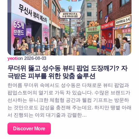
yeoti
on
2026-08-03
무더위 뚫고 성수동 뷰티 팝업 도장깨기? 자
극받은 피부를 위한 맞춤 솔루션
한여름 무더위 속에서도 성수동은 다채로운 뷰티 팝업과
팝업스토어의 열기로 가득 차 있습니다. 수많은 브랜드가
선사하는 유니크한 체험형 공간과 웰컴 기프트는 방문하
는 것만으로도 감성을 충전해 주는데요. 하지만 땡볕 아래
서 진행되는 야외 대기줄과 강렬한…
Discover More