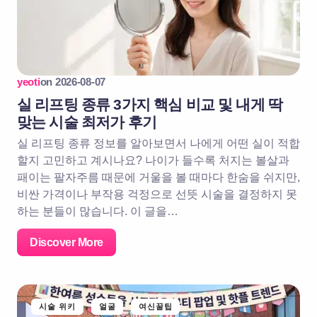
yeoti
on
2026-08-07
실 리프팅 종류 3가지 핵심 비교 및 내게 딱
맞는 시술 최저가 후기
실 리프팅 종류 정보를 알아보면서 나에게 어떤 실이 적합
할지 고민하고 계시나요? 나이가 들수록 처지는 볼살과
패이는 팔자주름 때문에 거울을 볼 때마다 한숨을 쉬지만,
비싼 가격이나 부작용 걱정으로 선뜻 시술을 결정하지 못
하는 분들이 많습니다. 이 글을…
Discover More
시술 위키
얼굴
여신꿀팁