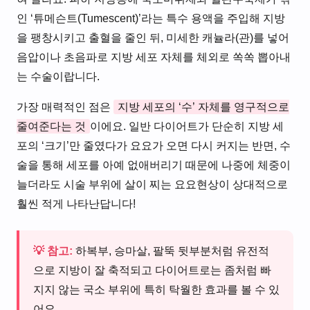
인 ‘튜메슨트(Tumescent)’라는 특수 용액을 주입해 지방
을 팽창시키고 출혈을 줄인 뒤, 미세한 캐뉼라(관)를 넣어
음압이나 초음파로 지방 세포 자체를 체외로 쏙쏙 뽑아내
는 수술이랍니다.
가장 매력적인 점은
지방 세포의 ‘수’ 자체를 영구적으로
줄여준다는 것
이에요. 일반 다이어트가 단순히 지방 세
포의 ‘크기’만 줄였다가 요요가 오면 다시 커지는 반면, 수
술을 통해 세포를 아예 없애버리기 때문에 나중에 체중이
늘더라도 시술 부위에 살이 찌는 요요현상이 상대적으로
훨씬 적게 나타난답니다!
💡 참고:
하복부, 승마살, 팔뚝 뒷부분처럼 유전적
으로 지방이 잘 축적되고 다이어트로는 좀처럼 빠
지지 않는 국소 부위에 특히 탁월한 효과를 볼 수 있
어요.