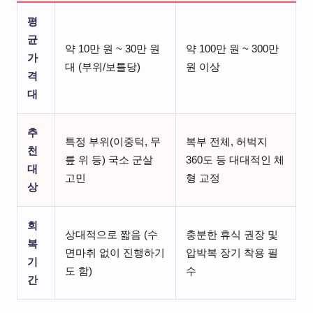
평
균
약 10만 원 ~ 30만 원
약 100만 원 ~ 300만
가
대 (부위/보틀당)
원 이상
격
대
추
특정 부위(이중턱, 무
복부 전체, 허벅지
천
릎 위 등) 국소 군살
360도 등 대대적인 체
대
고민
형 교정
상
회
상대적으로 짧음 (수
충분한 휴식 권장 및
복
면마취 없이 진행하기
압박복 장기 착용 필
기
도 함)
수
간