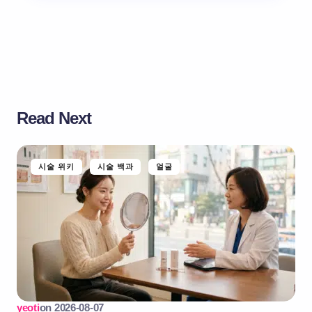
Read Next
시술 위키
시술 백과
얼굴
yeoti
on
2026-08-07