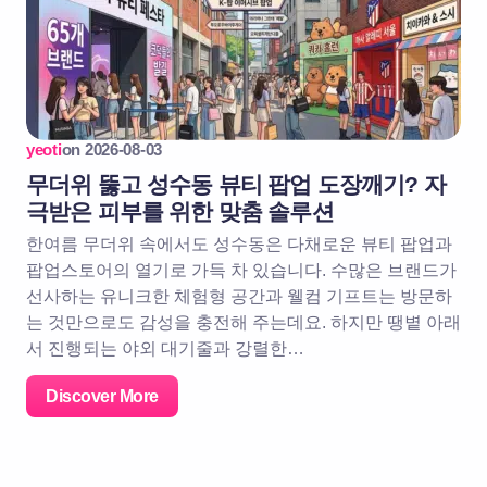
yeoti
on
2026-08-03
무더위 뚫고 성수동 뷰티 팝업 도장깨기? 자
극받은 피부를 위한 맞춤 솔루션
한여름 무더위 속에서도 성수동은 다채로운 뷰티 팝업과
팝업스토어의 열기로 가득 차 있습니다. 수많은 브랜드가
선사하는 유니크한 체험형 공간과 웰컴 기프트는 방문하
는 것만으로도 감성을 충전해 주는데요. 하지만 땡볕 아래
서 진행되는 야외 대기줄과 강렬한…
Discover More