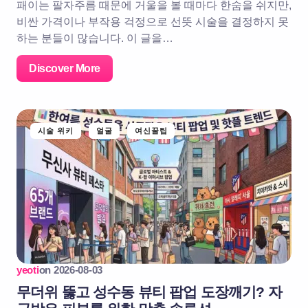
패이는 팔자주름 때문에 거울을 볼 때마다 한숨을 쉬지만,
비싼 가격이나 부작용 걱정으로 선뜻 시술을 결정하지 못
하는 분들이 많습니다. 이 글을…
Discover More
시술 위키
얼굴
여신꿀팁
yeoti
on
2026-08-03
무더위 뚫고 성수동 뷰티 팝업 도장깨기? 자