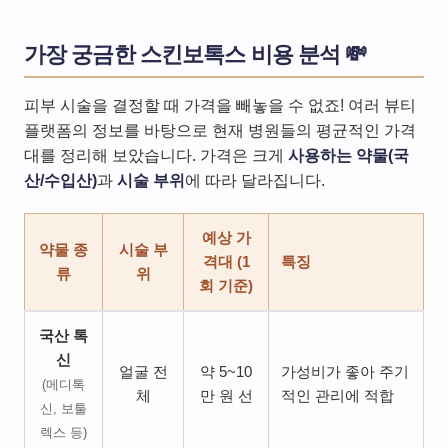
가장 궁금한 스킨보톡스 비용 분석 💸
피부 시술을 결정할 때 가격을 빼놓을 수 없죠! 여러 뷰티
플랫폼의 정보를 바탕으로 현재 병원들의 평균적인 가격
대를 정리해 보았습니다. 가격은 크게
사용하는 약물(국
산/수입산)
과
시술 부위
에 따라 달라집니다.
예상 가
약물 종
시술 부
격대 (1
특징
류
위
회 기준)
국산 톡
신
얼굴 전
약 5~10
가성비가 좋아 주기
(메디톡
체
만 원 선
적인 관리에 적합
신, 보툴
렉스 등)