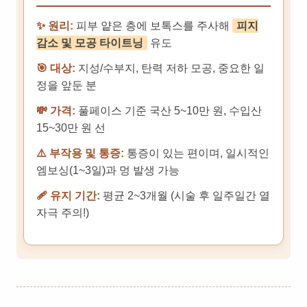
✨ 원리:
피부 얕은 층에 보톡스를 주사해
피지
감소 및 모공 타이트닝
유도
🎯 대상:
지성/수부지, 탄력 저하 모공, 중요한 일
정을 앞둔 분
💸 가격:
풀페이스 기준 국산 5~10만 원, 수입산
15~30만 원 선
⚠️ 부작용 및 통증:
통증이 있는 편이며, 일시적인
엠보싱(1~3일)과 멍 발생 가능
🩹 유지 기간:
평균 2~3개월 (시술 후 일주일간 열
자극 주의!)