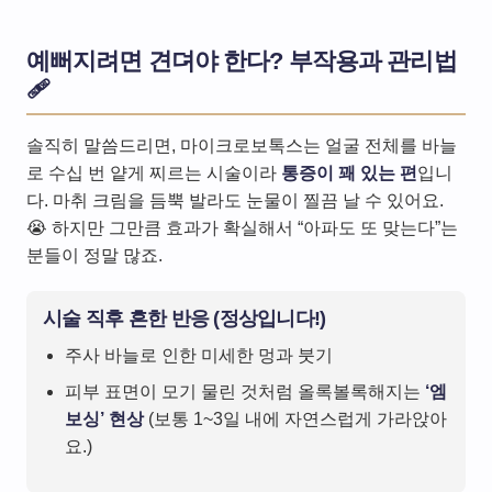
예뻐지려면 견뎌야 한다? 부작용과 관리법
🩹
솔직히 말씀드리면, 마이크로보톡스는 얼굴 전체를 바늘
로 수십 번 얕게 찌르는 시술이라
통증이 꽤 있는 편
입니
다. 마취 크림을 듬뿍 발라도 눈물이 찔끔 날 수 있어요.
😭 하지만 그만큼 효과가 확실해서 “아파도 또 맞는다”는
분들이 정말 많죠.
시술 직후 흔한 반응 (정상입니다!)
주사 바늘로 인한 미세한 멍과 붓기
피부 표면이 모기 물린 것처럼 올록볼록해지는
‘엠
보싱’ 현상
(보통 1~3일 내에 자연스럽게 가라앉아
요.)