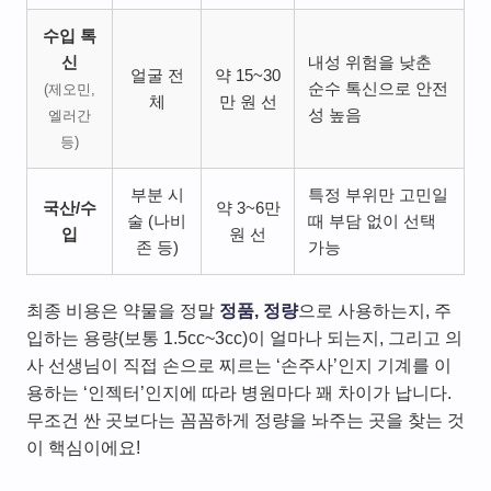
수입 톡
신
내성 위험을 낮춘
얼굴 전
약 15~30
순수 톡신으로 안전
(제오민,
체
만 원 선
성 높음
엘러간
등)
부분 시
특정 부위만 고민일
국산/수
약 3~6만
술 (나비
때 부담 없이 선택
입
원 선
존 등)
가능
최종 비용은 약물을 정말
정품, 정량
으로 사용하는지, 주
입하는 용량(보통 1.5cc~3cc)이 얼마나 되는지, 그리고 의
사 선생님이 직접 손으로 찌르는 ‘손주사’인지 기계를 이
용하는 ‘인젝터’인지에 따라 병원마다 꽤 차이가 납니다.
무조건 싼 곳보다는 꼼꼼하게 정량을 놔주는 곳을 찾는 것
이 핵심이에요!