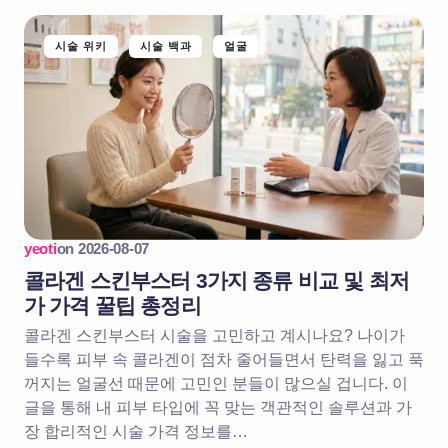
시술 위키
시술 백과
얼굴
yeoti
on
2026-08-07
콜라겐 스킨부스터 3가지 종류 비교 및 최저
가 가격 꿀팁 총정리
콜라겐 스킨부스터 시술을 고민하고 계시나요? 나이가
들수록 피부 속 콜라겐이 점차 줄어들면서 탄력을 잃고 푹
꺼지는 얼굴선 때문에 고민인 분들이 많으실 겁니다. 이
글을 통해 내 피부 타입에 꼭 맞는 객관적인 솔루션과 가
장 합리적인 시술 가격 정보를…