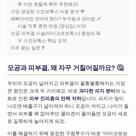
🎯 이런 분들께 특히 추천해요!
가장 궁금한 스킨보톡스 비용 분석 💸
예뻐지려면 견뎌야 한다? 부작용과 관리법 🩹
시술 직후 흔한 반응 (정상입니다!)
모공·피부결 시술(마이크로보톡스) 총정리 📝
💡 스킨보톡스 핵심 요약
자주 묻는 질문 ❓
모공과 피부결, 왜 자꾸 거칠어질까요? 🤔
우리의 모공이 넓어지고 피부결이 울퉁불퉁해지는 가장
큰 원인은 크게 두 가지예요. 바로
과다한 피지 분비
와 노
화로 인한
피부 진피층의 탄력 저하
입니다. 피지가 많이
나오면 배출구가 넓어져야 하니 모공이 커지고, 나이가 들
면서 피부를 꽉 잡아주던 콜라겐이 줄어들면 모공이 세로
로 길쭉하게 늘어지게 되죠.
이를 해결하기 위해 등장한 구원투수가 바로 ‘마이크로보