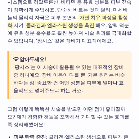
시스템으로 히알루론산, 비타민 등 유효 성분을 피부 깊숙
이 정확하게 주입하죠. 단순히 바르는 것과 달리, 미세바
늘의 물리적 자극은 피부 본연의
자연 치유 과정을 활성
화
시켜
콜라겐과 엘라스틴 생성을 촉진
해요. 압력 덕분
에 유효 성분 흡수율도 훨씬 높아져 시술 효과를 극대화할
수 있답니다. ‘팡시스’ 같은 장비가 대표적이에요.
💡 알아두세요!
‘팡시스’는 이 시술에 활용될 수 있는 대표적인 장비
중 하나예요. 장비 이름이 다를 뿐, 기본 원리는 비슷
하다는 점! 중요한 건 어떤 성분을 피부에 얼마나 효
율적으로 넣어주느냐 하는 거죠.
그럼 이렇게 똑똑한 시술을 받으면 어떤 점이 좋아질까
요? 제가 경험한 것들을 포함해서 기대할 수 있는 효과를
쭉 정리해봤어요!
피부 탄력 증진:
콜라겐·엘라스틴 생성으로 피부가 쫀