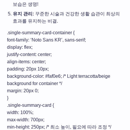
보습은 생명!
유지 관리:
꾸준한 시술과 건강한 생활 습관이 최상의
효과를 유지하는 비결.
.single-summary-card-container {
font-family: ‘Noto Sans KR’, sans-serif;
display: flex;
justify-content: center;
align-items: center;
padding: 20px 10px;
background-color: #faf0e6; /* Light terracotta/beige
background for container */
margin: 20px 0;
}
.single-summary-card {
width: 100%;
max-width: 700px;
min-height: 250px; /* 최소 높이, 필요에 따라 조정 */