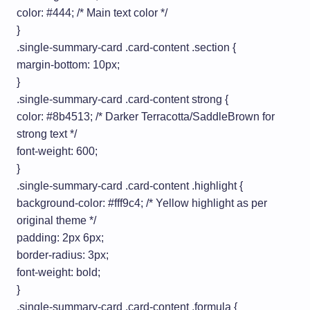
color: #444; /* Main text color */
}
.single-summary-card .card-content .section {
margin-bottom: 10px;
}
.single-summary-card .card-content strong {
color: #8b4513; /* Darker Terracotta/SaddleBrown for
strong text */
font-weight: 600;
}
.single-summary-card .card-content .highlight {
background-color: #fff9c4; /* Yellow highlight as per
original theme */
padding: 2px 6px;
border-radius: 3px;
font-weight: bold;
}
.single-summary-card .card-content .formula {