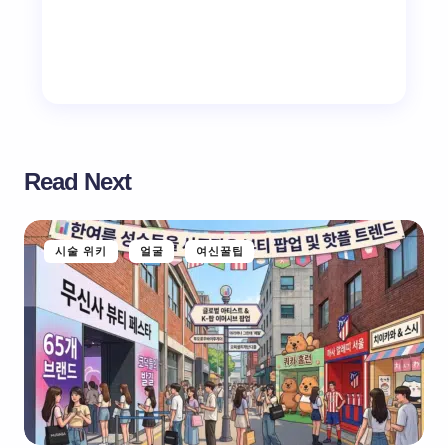
Read Next
시술 위키
얼굴
여신꿀팁