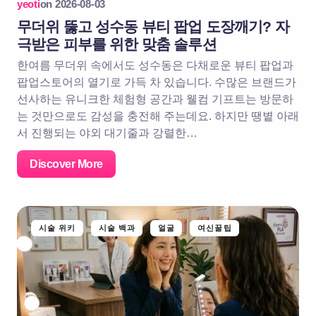
yeoti
on
2026-08-03
무더위 뚫고 성수동 뷰티 팝업 도장깨기? 자
극받은 피부를 위한 맞춤 솔루션
한여름 무더위 속에서도 성수동은 다채로운 뷰티 팝업과
팝업스토어의 열기로 가득 차 있습니다. 수많은 브랜드가
선사하는 유니크한 체험형 공간과 웰컴 기프트는 방문하
는 것만으로도 감성을 충전해 주는데요. 하지만 땡볕 아래
서 진행되는 야외 대기줄과 강렬한…
Discover More
시술 위키
시술 백과
얼굴
여신꿀팁