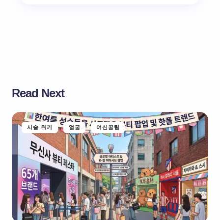
Read Next
시술 위키
얼굴
여신꿀팁