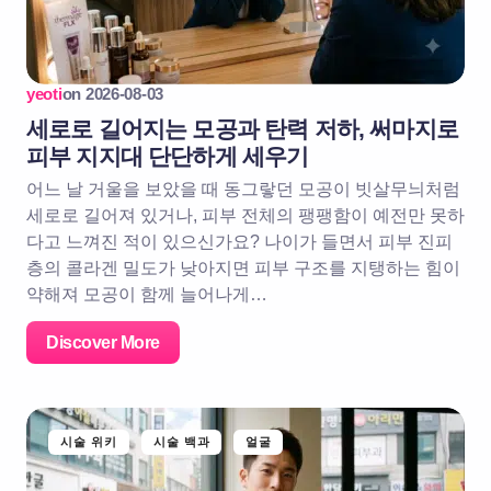
yeoti
on
2026-08-03
세로로 길어지는 모공과 탄력 저하, 써마지로
피부 지지대 단단하게 세우기
어느 날 거울을 보았을 때 동그랗던 모공이 빗살무늬처럼
세로로 길어져 있거나, 피부 전체의 팽팽함이 예전만 못하
다고 느껴진 적이 있으신가요? 나이가 들면서 피부 진피
층의 콜라겐 밀도가 낮아지면 피부 구조를 지탱하는 힘이
약해져 모공이 함께 늘어나게…
Discover More
시술 위키
시술 백과
얼굴