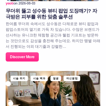
yeoti
on
2026-08-03
무더위 뚫고 성수동 뷰티 팝업 도장깨기? 자
극받은 피부를 위한 맞춤 솔루션
한여름 무더위 속에서도 성수동은 다채로운 뷰티 팝업과
팝업스토어의 열기로 가득 차 있습니다. 수많은 브랜드가
선사하는 유니크한 체험형 공간과 웰컴 기프트는 방문하
는 것만으로도 감성을 충전해 주는데요. 하지만 땡볕 아래
서 진행되는 야외 대기줄과 강렬한…
Discover More
시술 위키
시술 백과
얼굴
여신꿀팁