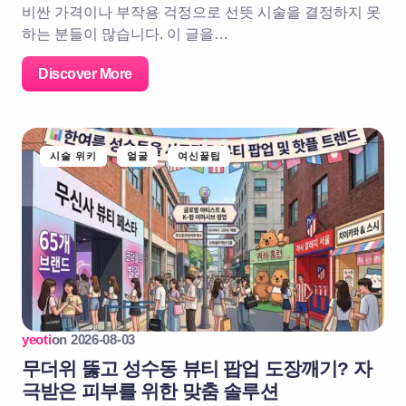
비싼 가격이나 부작용 걱정으로 선뜻 시술을 결정하지 못
하는 분들이 많습니다. 이 글을…
Discover More
시술 위키
얼굴
여신꿀팁
yeoti
on
2026-08-03
무더위 뚫고 성수동 뷰티 팝업 도장깨기? 자
극받은 피부를 위한 맞춤 솔루션