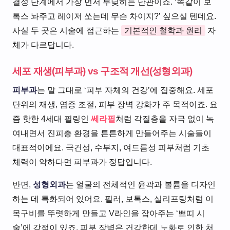
결정 단계에서 가장 먼저 부딪히는 난관이죠. ‘똑같이 보
톡스 놔주고 레이저 쏘는데 무슨 차이지?’ 싶으실 텐데요.
사실 두 곳은 시술에 접근하는
기본적인 철학과 원리
자
체가 다르답니다.
세포 재생(피부과) vs 구조적 개선(성형외과)
피부과
는 말 그대로 ‘피부 자체의 건강’에 집중해요. 세포
단위의 재생, 염증 조절, 피부 장벽 강화가 주 목적이죠. 요
즘 핫한 4세대 필링인
쎄라필
처럼 각질층을 자극 없이 녹
여내면서 진피층 환경을 튼튼하게 만들어주는 시술들이
대표적이에요. 극건성, 수부지, 여드름성 피부처럼 기초
체력이 약하다면 피부과가 정답입니다.
반면,
성형외과
는 얼굴의 전체적인 윤곽과 볼륨을 디자인
하는 데 특화되어 있어요. 필러, 보톡스, 실리프팅처럼 이
목구비를 뚜렷하게 만들고 V라인을 잡아주는 ‘쁘띠 시
술’에 강점이 있죠. 피부 장벽은 건강한데 노화로 인한 처