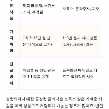
요
맞춤 레이저, 스킨부
보톡스, 윤곽주사, 제모
시
스터, 쎄라필
술
가
격
1회 5~15만 원 선
1~3만 원대 미끼 상품
특
(상대적으로 고가)
(Loss Leader) 많음
징
진
료
마크뷰 등 정밀 진단
표준화된 매뉴얼로 빠
방
후 1:1 맞춤 플랜
르고 획일적인 시술
식
성형외과나 대형 공장형 클리닉은 보톡스 같은 가벼운 시
술을 미끼 상품으로 저렴하게 내놓는 경우가 많아요. 반면