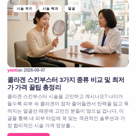
시술 위키
시술 백과
얼굴
yeoti
on
2026-08-07
콜라겐 스킨부스터 3가지 종류 비교 및 최저
가 가격 꿀팁 총정리
콜라겐 스킨부스터 시술을 고민하고 계시나요? 나이가
들수록 피부 속 콜라겐이 점차 줄어들면서 탄력을 잃고 푹
꺼지는 얼굴선 때문에 고민인 분들이 많으실 겁니다. 이
글을 통해 내 피부 타입에 꼭 맞는 객관적인 솔루션과 가
장 합리적인 시술 가격 정보를…