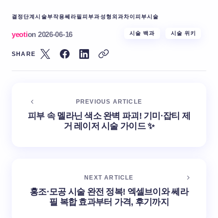
결정단계
시술부작용
쎄라필
피부과성형외과차이
피부시술
yeoti
on
2026-06-16
시술 백과
시술 위키
SHARE
PREVIOUS ARTICLE
피부 속 멜라닌 색소 완벽 파괴! 기미·잡티 제
거 레이저 시술 가이드 ✨
NEXT ARTICLE
홍조·모공 시술 완전 정복! 엑셀브이와 쎄라
필 복합 효과부터 가격, 후기까지