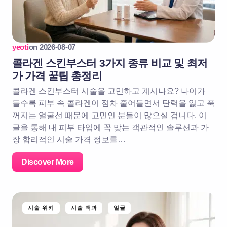
yeoti
on
2026-08-07
콜라겐 스킨부스터 3가지 종류 비교 및 최저
가 가격 꿀팁 총정리
콜라겐 스킨부스터 시술을 고민하고 계시나요? 나이가
들수록 피부 속 콜라겐이 점차 줄어들면서 탄력을 잃고 푹
꺼지는 얼굴선 때문에 고민인 분들이 많으실 겁니다. 이
글을 통해 내 피부 타입에 꼭 맞는 객관적인 솔루션과 가
장 합리적인 시술 가격 정보를…
Discover More
시술 위키
시술 백과
얼굴