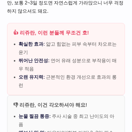
만, 보통 2~3일 정도면 자연스럽게 가라앉으니 너무 걱정
하지 않으셔도 돼요.
👍 리쥬란, 이런 분들께 무조건 호!
확실한 효과:
얇고 힘없는 피부 속부터 차오르는
윤기
뛰어난 안전성:
연어 유래 성분으로 부작용이 매
우 적음
오랜 유지력:
근본적인 환경 개선으로 효과의 롱
런
👎 리쥬란, 이건 각오하셔야 해요!
눈물 찔끔 통증:
주사 시술 중 최고 난이도의 아
픔