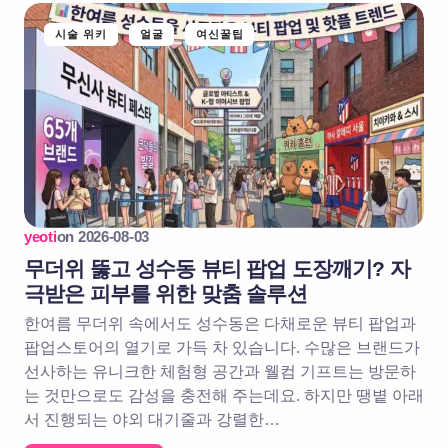
시술 위키
얼굴
여신꿀팁
yeoti
on
2026-08-03
무더위 뚫고 성수동 뷰티 팝업 도장깨기? 자
극받은 피부를 위한 맞춤 솔루션
한여름 무더위 속에서도 성수동은 다채로운 뷰티 팝업과
팝업스토어의 열기로 가득 차 있습니다. 수많은 브랜드가
선사하는 유니크한 체험형 공간과 웰컴 기프트는 방문하
는 것만으로도 감성을 충전해 주는데요. 하지만 땡볕 아래
서 진행되는 야외 대기줄과 강렬한…