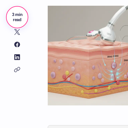
3 min
read