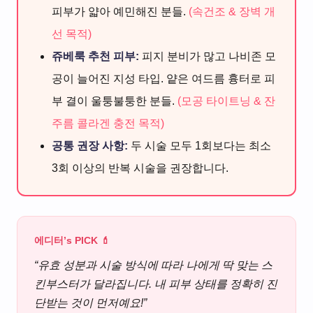
피부가 얇아 예민해진 분들.
(속건조 & 장벽 개
선 목적)
쥬베룩 추천 피부:
피지 분비가 많고 나비존 모
공이 늘어진 지성 타입. 얕은 여드름 흉터로 피
부 결이 울퉁불퉁한 분들.
(모공 타이트닝 & 잔
주름 콜라겐 충전 목적)
공통 권장 사항:
두 시술 모두 1회보다는 최소
3회 이상의 반복 시술을 권장합니다.
에디터’s PICK 💄
“유효 성분과 시술 방식에 따라 나에게 딱 맞는 스
킨부스터가 달라집니다. 내 피부 상태를 정확히 진
단받는 것이 먼저예요!”