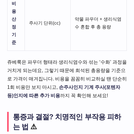
비
용
산
약물 파우더 + 생리식염
주사기 단위(cc)
정
수 혼합 후 총 용량
기
준
쥬베룩은 파우더 형태라 생리식염수와 섞는 ‘수화’ 과정을
거치게 되는데요, 그렇기 때문에 희석된 총용량을 기준으
로 가격이 매겨집니다. 비용을 꼼꼼히 비교하실 땐 단순히
1회 비용만 보지 마시고,
손주사인지 기계 주사(포텐자
등)인지에 따른 추가 비용
까지 꼭 확인해 보세요!
통증과 결절? 치명적인 부작용 피하
는 법
⚠️