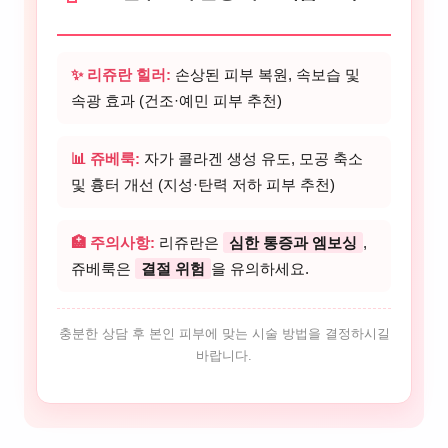
✨ 리쥬란 힐러:
손상된 피부 복원, 속보습 및
속광 효과 (건조·예민 피부 추천)
📊 쥬베룩:
자가 콜라겐 생성 유도, 모공 축소
및 흉터 개선 (지성·탄력 저하 피부 추천)
🏥 주의사항:
리쥬란은
심한 통증과 엠보싱
,
쥬베룩은
결절 위험
을 유의하세요.
충분한 상담 후 본인 피부에 맞는 시술 방법을 결정하시길
바랍니다.