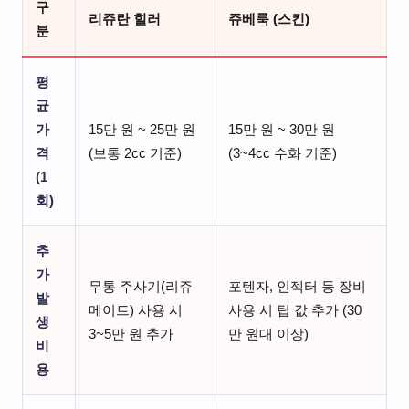
구
리쥬란 힐러
쥬베룩 (스킨)
분
평
균
가
15만 원 ~ 25만 원
15만 원 ~ 30만 원
격
(보통 2cc 기준)
(3~4cc 수화 기준)
(1
회)
추
가
무통 주사기(리쥬
포텐자, 인젝터 등 장비
발
메이트) 사용 시
사용 시 팁 값 추가 (30
생
3~5만 원 추가
만 원대 이상)
비
용