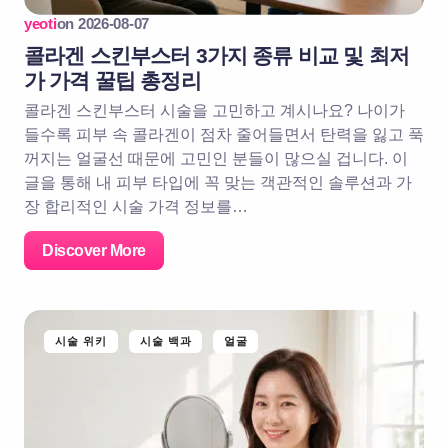
yeoti
on
2026-08-07
콜라겐 스킨부스터 3가지 종류 비교 및 최저
가 가격 꿀팁 총정리
콜라겐 스킨부스터 시술을 고민하고 계시나요? 나이가
들수록 피부 속 콜라겐이 점차 줄어들면서 탄력을 잃고 푹
꺼지는 얼굴선 때문에 고민인 분들이 많으실 겁니다. 이
글을 통해 내 피부 타입에 꼭 맞는 객관적인 솔루션과 가
장 합리적인 시술 가격 정보를…
Discover More
시술 위키
시술 백과
얼굴