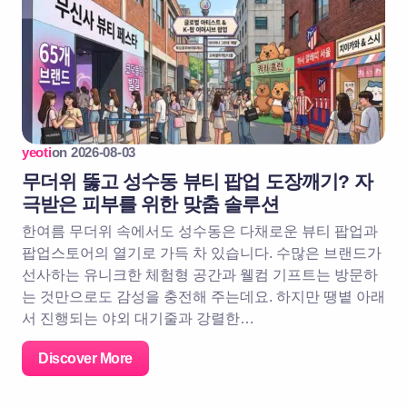
yeoti
on
2026-08-03
무더위 뚫고 성수동 뷰티 팝업 도장깨기? 자
극받은 피부를 위한 맞춤 솔루션
한여름 무더위 속에서도 성수동은 다채로운 뷰티 팝업과
팝업스토어의 열기로 가득 차 있습니다. 수많은 브랜드가
선사하는 유니크한 체험형 공간과 웰컴 기프트는 방문하
는 것만으로도 감성을 충전해 주는데요. 하지만 땡볕 아래
서 진행되는 야외 대기줄과 강렬한…
Discover More