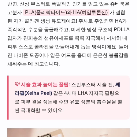
반면, 신상 부스터로 폭발적인 인기를 얻고 있는 쥬베룩은
고분자
PLA(폴리락타이드)와 HA(히알루론산)
가 결합
된 자가 콜라겐 생성 유도제예요! 주사로 주입되면 HA가
즉각적인 수분을 공급해주고, 미세한 망상 구조의 PDLLA
입자가 진피층의 섬유아세포를 콕콕 자극해서 서서히 내
피부 스스로 콜라겐을 만들어내게 돕는 방식이에요. 늘어
진 나비존 모공이나 얕은 여드름 흉터에 은은한 볼륨감을
채워주는 데 최고랍니다.
💡 시술 효과 높이는 꿀팁:
스킨부스터 시술 전,
쎄
라필(Xelha Peel)
같은 4세대 LHA 저자극 필링으
로 피부 결을 정돈해 주면 유효 성분의 흡수율을 훨
씬 극대화할 수 있어요!