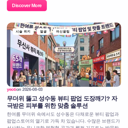
Discover More
시술 위키
얼굴
여신꿀팁
yeoti
on
2026-08-03
무더위 뚫고 성수동 뷰티 팝업 도장깨기? 자
극받은 피부를 위한 맞춤 솔루션
한여름 무더위 속에서도 성수동은 다채로운 뷰티 팝업과
팝업스토어의 열기로 가득 차 있습니다. 수많은 브랜드가
선사하는 유니크한 체험형 공간과 웰컴 기프트는 방문하