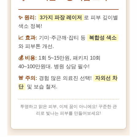
✨ 원리:
3가지 파장 레이저
로 피부 깊이별
색소 정복!
📈 효과:
기미·주근깨·잡티 등
복합성 색소
와 피부톤 개선.
💰 비용:
1회 5~15만원, 패키지 10회
40~100만원대. 병원 상담 필수!
🚨 주의:
경험 많은 의료진 선택!
자외선 차
단
및 보습 철저.
투명하고 맑은 피부, 이제 꿈이 아니에요! 꾸준한 관
리로 빛나는 피부를 만들어보세요!