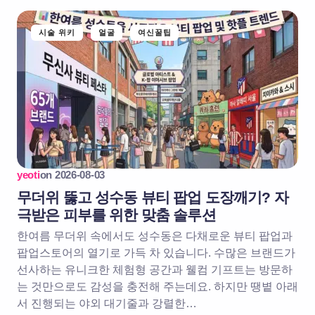
시술 위키
얼굴
여신꿀팁
yeoti
on
2026-08-03
무더위 뚫고 성수동 뷰티 팝업 도장깨기? 자
극받은 피부를 위한 맞춤 솔루션
한여름 무더위 속에서도 성수동은 다채로운 뷰티 팝업과
팝업스토어의 열기로 가득 차 있습니다. 수많은 브랜드가
선사하는 유니크한 체험형 공간과 웰컴 기프트는 방문하
는 것만으로도 감성을 충전해 주는데요. 하지만 땡볕 아래
서 진행되는 야외 대기줄과 강렬한…