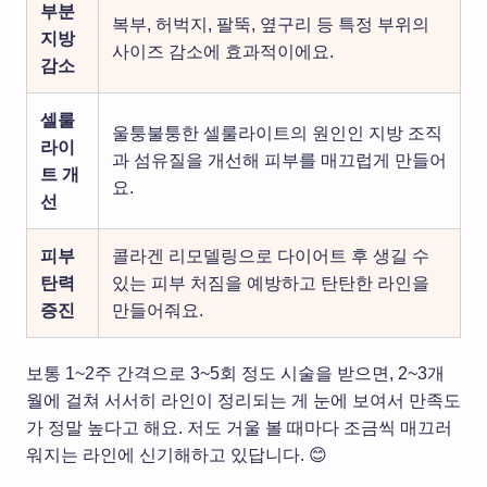
부분
복부, 허벅지, 팔뚝, 옆구리 등 특정 부위의
지방
사이즈 감소에 효과적이에요.
감소
셀룰
울퉁불퉁한 셀룰라이트의 원인인 지방 조직
라이
과 섬유질을 개선해 피부를 매끄럽게 만들어
트 개
요.
선
피부
콜라겐 리모델링으로 다이어트 후 생길 수
탄력
있는 피부 처짐을 예방하고 탄탄한 라인을
증진
만들어줘요.
보통 1~2주 간격으로 3~5회 정도 시술을 받으면, 2~3개
월에 걸쳐 서서히 라인이 정리되는 게 눈에 보여서 만족도
가 정말 높다고 해요. 저도 거울 볼 때마다 조금씩 매끄러
워지는 라인에 신기해하고 있답니다. 😊